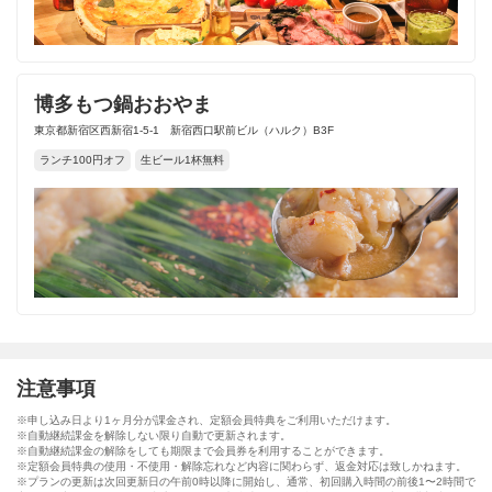
博多もつ鍋おおやま
東京都新宿区西新宿1-5-1 新宿西口駅前ビル（ハルク）B3F
ランチ100円オフ
生ビール1杯無料
注意事項
※申し込み日より1ヶ月分が課金され、定額会員特典をご利用いただけます。
※自動継続課金を解除しない限り自動で更新されます。
※自動継続課金の解除をしても期限まで会員券を利用することができます。
※定額会員特典の使用・不使用・解除忘れなど内容に関わらず、返金対応は致しかねます。
※プランの更新は次回更新日の午前0時以降に開始し、通常、初回購入時間の前後1〜2時間で