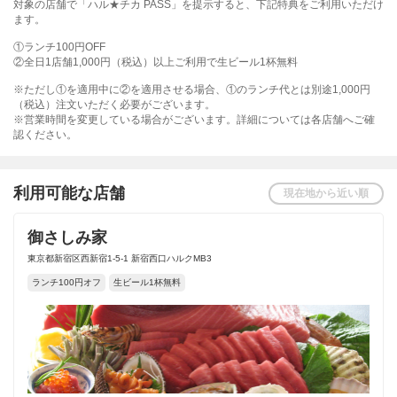
対象の店舗で「ハル★チカ PASS」を提示すると、下記特典をご利用いただけ
ます。
①ランチ100円OFF
②全日1店舗1,000円（税込）以上ご利用で生ビール1杯無料
※ただし①を適用中に②を適用させる場合、①のランチ代とは別途1,000円
（税込）注文いただく必要がございます。
※営業時間を変更している場合がございます。詳細については各店舗へご確
認ください。
利用可能な店舗
現在地から近い順
御さしみ家
東京都新宿区西新宿1-5-1 新宿西口ハルクMB3
ランチ100円オフ
生ビール1杯無料