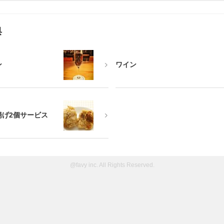
典
ン
ワイン
揚げ2個サービス
@favy inc. All Rights Reserved.