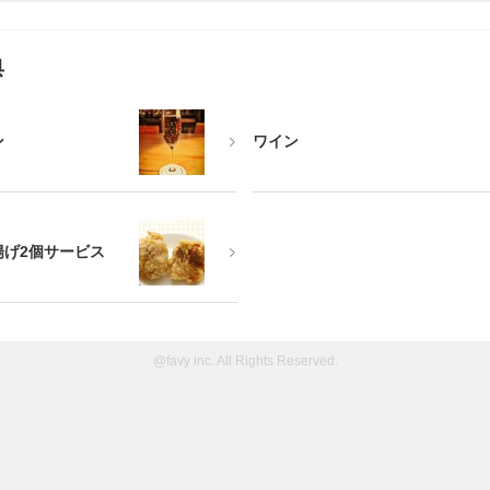
典
ン
ワイン
揚げ2個サービス
@favy inc. All Rights Reserved.