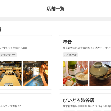
店舗一覧
舗
串音
 ハイマンテン神南ビルB1F
東京都渋谷区道玄坂2-23-13 渋谷デリタワ
レモンサワー
ハイボール
びいどろ渋谷店
 ベルティス渋谷 1F
東京都渋谷区宇田川町16-13 スペイン坂内