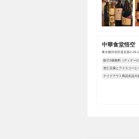
中華食堂悟空
東京都渋谷区道玄坂2-29-
餃子3個無料（ディナー
杏仁豆腐とアイスコーヒ
テイクアウト商品全品大