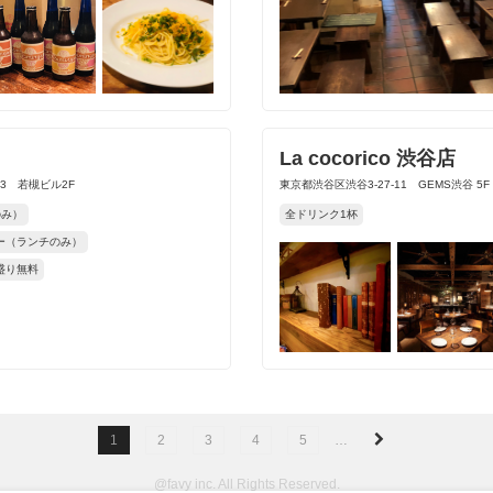
La cocorico 渋谷店
13 若槻ビル2F
東京都渋谷区渋谷3-27-11 GEMS渋谷 5F
のみ）
全ドリンク1杯
ー（ランチのみ）
盛り無料
1
2
3
4
5
…
@favy inc. All Rights Reserved.