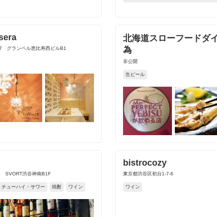
sera
北海道スローフードダイ
為
-7 グランベル恵比寿西ビルB1
非公開
生ビール
bistrocozy
 SVORT渋谷神南B1F
東京都渋谷区初台1-7-6
チューハイ・サワー
焼酎
ワイン
ワイン