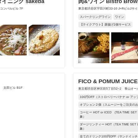
ニング sakeba
肉&ワイン Bistro Brow
 コンパルビル 7F
東京都渋谷区宇田川町33-10 J+RビルJサ
スパークリングワイン
ワイン
【テイクアウト】唐揚げ2個サービス
FICO & POMUM JUI
 太田ビル B1F
東京都渋谷区神宮前5丁目52−2 青山オーバ
100円OFF（ストロベリーバナナ or ア
オプション２個（スムージーをご注文の
コーヒー HOT or ICED (TEA TIME
象）
ダージリンティー HOT（TEA TIME S
象）
全てのドリンク100円OFF（サンドイッ