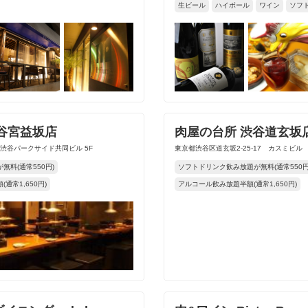
生ビール
ハイボール
ワイン
ソフ
谷宮益坂店
肉屋の台所 渋谷道玄坂
 渋谷パークサイド共同ビル 5F
東京都渋谷区道玄坂2-25-17 カスミビル
料(通常550円)
ソフトドリンク飲み放題が無料(通常550円
通常1,650円)
アルコール飲み放題半額(通常1,650円)