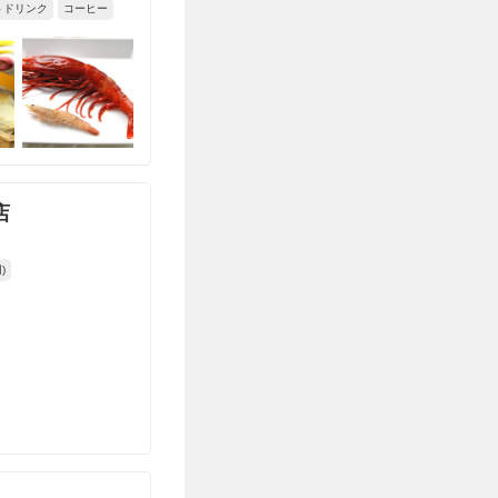
トドリンク
コーヒー
店
)