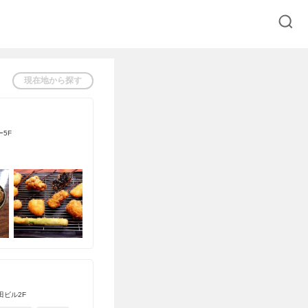
現在地から探す
ー5F
田ビル2F