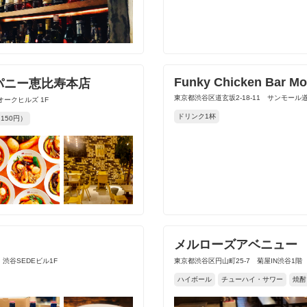
Funky Chicken Bar Mo
パニー恵比寿本店
東京都渋谷区道玄坂2-18-11 サンモール道玄
オークヒルズ 1F
ドリンク1杯
150円）
メルローズアベニュー
 渋谷SEDEビル1F
東京都渋谷区円山町25-7 菊屋IN渋谷1階
ハイボール
チューハイ・サワー
焼酎