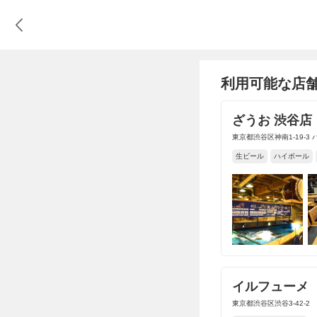
利用可能な店
ざうお 渋谷店
東京都渋谷区神南1-19-3
生ビール
ハイボール
イルフューメ
東京都渋谷区渋谷3-42-2