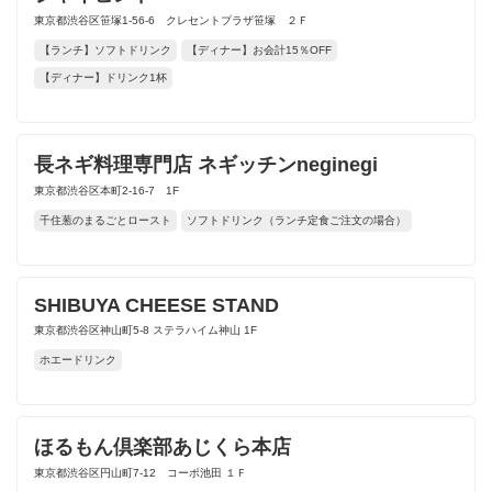
東京都渋谷区笹塚1-56-6 クレセントプラザ笹塚 ２Ｆ
【ランチ】ソフトドリンク
【ディナー】お会計15％OFF
【ディナー】ドリンク1杯
長ネギ料理専門店 ネギッチンneginegi
東京都渋谷区本町2-16-7 1F
千住葱のまるごとロースト
ソフトドリンク（ランチ定食ご注文の場合）
SHIBUYA CHEESE STAND
東京都渋谷区神山町5-8 ステラハイム神山 1F
ホエードリンク
ほるもん倶楽部あじくら本店
東京都渋谷区円山町7-12 コーポ池田 １Ｆ