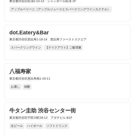
東京都渋谷区松濤2-14-12 シャンボール松濤 1F
アップルベリーニ（アップルジュースとスパークリングワインカクテル）
dot.Eatery&Bar
東京都渋谷区恵比寿1-18-14 恵比寿ファーストスクエア
スパークリングワイン
【テイクアウト】ご飯増量
八福寿家
東京都渋谷区恵比寿南1-18-11
お通し
焼酎
牛タン圭助 渋谷センター街
東京都渋谷区宇田川町28-12 アダチビル B1F
生ビール
ハイボール
ソフトドリンク