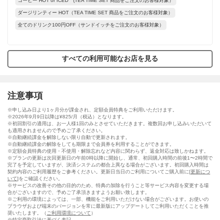
コーヒー HOT or ICED (TEA TIME SET 商品をご注文のお客様対象）
ダージリンティー HOT（TEA TIME SET 商品をご注文のお客様対象）
全てのドリンク100円OFF（サンドイッチをご注文のお客様対象）
すべての利用可能なお店を見る
注意事項
※申し込み日より1ヶ月分が課金され、定額会員特典をご利用いただけます。
※2026年9月9日以降は¥825/月（税込）となります。
※初回割引の適用は、お一人様1回のみとさせていただきます。複数回お申し込みいただいて
も適用されませんので予めご了承ください。
※自動継続課金を解除しない限り自動で更新されます。
※自動継続課金の解除をしても期限まで会員券を利用することができます。
※定額会員特典の使用・不使用・解除忘れなど内容に関わらず、返金対応は致しかねます。
※プランの更新は次回更新日の午前0時以降に開始し、通常、初回購入時間の前後1〜2時間で
完了を予定していますが、決済システムの都合上異なる場合がございます。初回購入時間は
契約内容のご利用履歴をご参考ください。更新日当日のご利用についてご購入前に[
更新につ
いて
]をご確認ください。
※サービスの改善その他の目的のため、特典の加除を行うこと等サービス内容を変更する場
合がございますので、予めご了承頂きますようお願い致します。
※ご利用の環境によっては、一部、機能をご利用いただけない場合がございます。お使いの
ブラウザおよび端末のバージョンを常に最新版にアップデートしてご利用いただくことを推
奨いたします。（
ご利用環境について
）
※特定商取引法に基づく表記