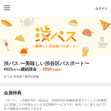
ログイン
渋パス 〜美味しい渋谷区パスポート〜
¥825
継続課金
¥550
/月での
/月(初月)
ざうお 渋谷店 / 他151店舗
会員特典
『渋パス』（月額825円・税込)は、渋谷区内の対象飲食店でドリンク1杯無料
など店舗ごとの特典をもらえる定額制サービスです。来店ごとに使えるので1
日で複数店の利用もできます。