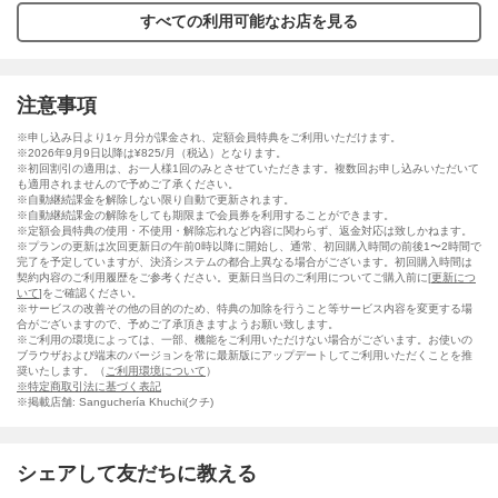
すべての利用可能なお店を見る
注意事項
※申し込み日より1ヶ月分が課金され、定額会員特典をご利用いただけます。
※2026年9月9日以降は¥825/月（税込）となります。
※初回割引の適用は、お一人様1回のみとさせていただきます。複数回お申し込みいただいて
も適用されませんので予めご了承ください。
※自動継続課金を解除しない限り自動で更新されます。
※自動継続課金の解除をしても期限まで会員券を利用することができます。
※定額会員特典の使用・不使用・解除忘れなど内容に関わらず、返金対応は致しかねます。
※プランの更新は次回更新日の午前0時以降に開始し、通常、初回購入時間の前後1〜2時間で
完了を予定していますが、決済システムの都合上異なる場合がございます。初回購入時間は
契約内容のご利用履歴をご参考ください。更新日当日のご利用についてご購入前に[
更新につ
いて
]をご確認ください。
※サービスの改善その他の目的のため、特典の加除を行うこと等サービス内容を変更する場
合がございますので、予めご了承頂きますようお願い致します。
※ご利用の環境によっては、一部、機能をご利用いただけない場合がございます。お使いの
ブラウザおよび端末のバージョンを常に最新版にアップデートしてご利用いただくことを推
奨いたします。（
ご利用環境について
）
※特定商取引法に基づく表記
※掲載店舗: Sanguchería Khuchi(クチ)
シェアして友だちに教える