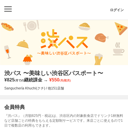
ログイン
渋パス 〜美味しい渋谷区パスポート〜
¥825
継続課金
¥550
/月での
/月(初月)
Sanguchería Khuchi(クチ) / 他151店舗
会員特典
『渋パス』（月額825円・税込)は、渋谷区内の対象飲食店でドリンク1杯無料
など店舗ごとの特典をもらえる定額制サービスです。来店ごとに使えるので1
日で複数店の利用もできます。