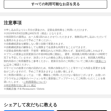
すべての利用可能なお店を見る
注意事項
※申し込み日より1ヶ月分が課金され、定額会員特典をご利用いただけます。
※2026年9月9日以降は¥825/月（税込）となります。
※初回割引の適用は、お一人様1回のみとさせていただきます。複数回お申し込みいただいて
も適用されませんので予めご了承ください。
※自動継続課金を解除しない限り自動で更新されます。
※自動継続課金の解除をしても期限まで会員券を利用することができます。
※定額会員特典の使用・不使用・解除忘れなど内容に関わらず、返金対応は致しかねます。
※プランの更新は次回更新日の午前0時以降に開始し、通常、初回購入時間の前後1〜2時間で
完了を予定していますが、決済システムの都合上異なる場合がございます。初回購入時間は
契約内容のご利用履歴をご参考ください。更新日当日のご利用についてご購入前に[
更新につ
いて
]をご確認ください。
※サービスの改善その他の目的のため、特典の加除を行うこと等サービス内容を変更する場
合がございますので、予めご了承頂きますようお願い致します。
※ご利用の環境によっては、一部、機能をご利用いただけない場合がございます。お使いの
ブラウザおよび端末のバージョンを常に最新版にアップデートしてご利用いただくことを推
奨いたします。（
ご利用環境について
）
※特定商取引法に基づく表記
※掲載店舗: P.B.Restaurant / Debris
シェアして友だちに教える