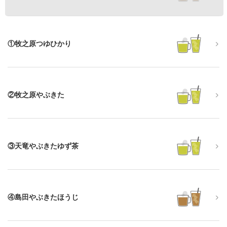
①牧之原つゆひかり
②牧之原やぶきた
③天竜やぶきたゆず茶
④島田やぶきたほうじ