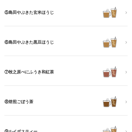
⑤島田やぶきた玄米ほうじ
⑥島田やぶきた黒豆ほうじ
⑦牧之原べにふうき和紅茶
⑧焙煎ごぼう茶
⑨ルイボスティー