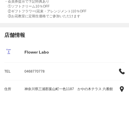
・会員券提示で下記特典あり
①ソフトクリーム10％OFF
②ギフトフラワー(花束・アレンジメント)10％OFF
③お花教室に定期生価格でご参加いただけます
店舗情報
Flower Labo
TEL
0468770778
住所
神奈川県三浦郡葉山町一色1187 かやの木テラス 六番館