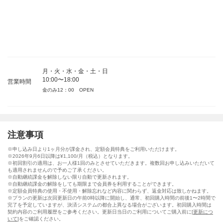
月・火・水・金・土・日
10:00〜18:00
営業時間
金のみ12：00 OPEN
注意事項
※申し込み日より1ヶ月分が課金され、定額会員特典をご利用いただけます。
※2026年9月6日以降は¥1,100/月（税込）となります。
※初回割引の適用は、お一人様1回のみとさせていただきます。複数回お申し込みいただいて
も適用されませんので予めご了承ください。
※自動継続課金を解除しない限り自動で更新されます。
※自動継続課金の解除をしても期限まで会員券を利用することができます。
※定額会員特典の使用・不使用・解除忘れなど内容に関わらず、返金対応は致しかねます。
※プランの更新は次回更新日の午前0時以降に開始し、通常、初回購入時間の前後1〜2時間で
完了を予定していますが、決済システムの都合上異なる場合がございます。初回購入時間は
契約内容のご利用履歴をご参考ください。更新日当日のご利用についてご購入前に[
更新につ
いて
]をご確認ください。