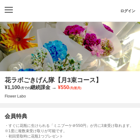
ログイン
花ラボごきげん隊【月3束コース】
¥1,100
継続課金
¥550
/月での
/月(初月)
Flower Labo
会員特典
・すぐに花瓶に生けられる「ミニブーケ＠550円」が月に3束受け取れます。
※1度に複数束受け取りが可能です。
・初回受取時に花瓶1つプレゼント