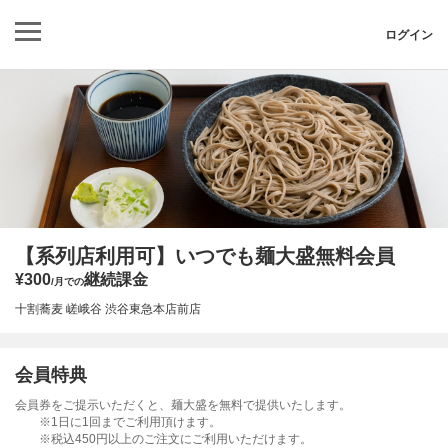
ログイン
【系列店利用可】いつでも麺大盛無料会員
¥300
継続課金
/月での
十割蕎麦 嵯峨谷 渋谷東急本店前店
会員特典
会員券をご提示いただくと、麺大盛を無料で提供いたします。
※1日に1回までご利用頂けます。
※税込450円以上のご注文にご利用いただけます。