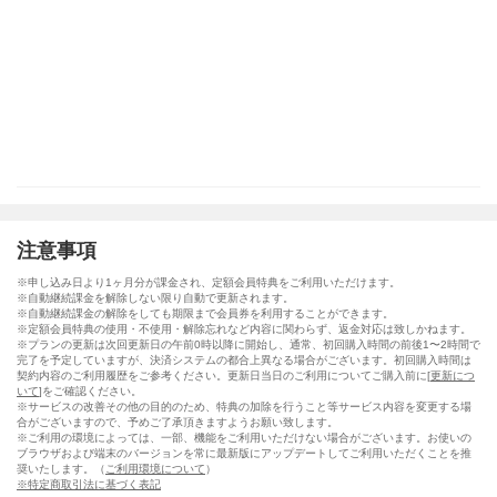
注意事項
※申し込み日より1ヶ月分が課金され、定額会員特典をご利用いただけます。
※自動継続課金を解除しない限り自動で更新されます。
※自動継続課金の解除をしても期限まで会員券を利用することができます。
※定額会員特典の使用・不使用・解除忘れなど内容に関わらず、返金対応は致しかねます。
※プランの更新は次回更新日の午前0時以降に開始し、通常、初回購入時間の前後1〜2時間で
完了を予定していますが、決済システムの都合上異なる場合がございます。初回購入時間は
契約内容のご利用履歴をご参考ください。更新日当日のご利用についてご購入前に[
更新につ
いて
]をご確認ください。
※サービスの改善その他の目的のため、特典の加除を行うこと等サービス内容を変更する場
合がございますので、予めご了承頂きますようお願い致します。
※ご利用の環境によっては、一部、機能をご利用いただけない場合がございます。お使いの
ブラウザおよび端末のバージョンを常に最新版にアップデートしてご利用いただくことを推
奨いたします。（
ご利用環境について
）
※特定商取引法に基づく表記