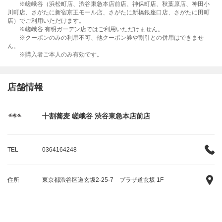
※嵯峨谷（浜松町店、渋谷東急本店前店、神保町店、秋葉原店、神田小
川町店、さがたに新宿京王モール店、さがたに新橋銀座口店、さがたに田町
店）でご利用いただけます。
※嵯峨谷 有明ガーデン店ではご利用いただけません。
※クーポンのみの利用不可、他クーポン券や割引との併用はできませ
ん。
※購入者ご本人のみ有効です。
店舗情報
十割蕎麦 嵯峨谷 渋谷東急本店前店
TEL
0364164248
住所
東京都渋谷区道玄坂2-25-7 プラザ道玄坂 1F