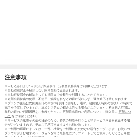
注意事項
※申し込み日より1ヶ月分が課金され、定額会員特典をご利用いただけます。
※自動継続課金を解除しない限り自動で更新されます。
※自動継続課金の解除をしても期限まで会員券を利用することができます。
※定額会員特典の使用・不使用・解除忘れなど内容に関わらず、返金対応は致しかねます。
※プランの更新は次回更新日の午前0時以降に開始し、通常、初回購入時間の前後1〜2時間で
完了を予定していますが、決済システムの都合上異なる場合がございます。初回購入時間は
契約内容のご利用履歴をご参考ください。更新日当日のご利用についてご購入前に[
更新につ
いて
]をご確認ください。
※サービスの改善その他の目的のため、特典の加除を行うこと等サービス内容を変更する場
合がございますので、予めご了承頂きますようお願い致します。
※ご利用の環境によっては、一部、機能をご利用いただけない場合がございます。お使いの
ブラウザおよび端末のバージョンを常に最新版にアップデートしてご利用いただくことを推