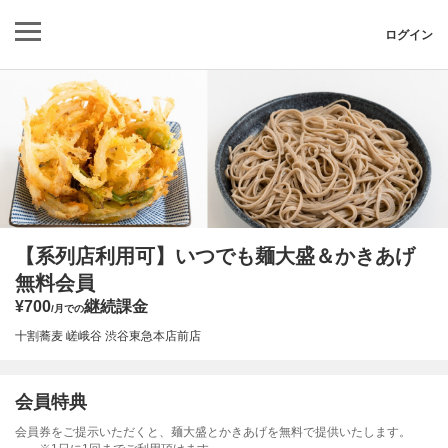
ログイン
【系列店利用可】いつでも麺大盛＆かきあげ
無料会員
¥700
継続課金
/月での
十割蕎麦 嵯峨谷 渋谷東急本店前店
会員特典
会員券をご提示いただくと、麺大盛とかきあげを無料で提供いたします。