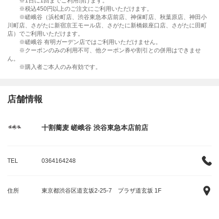
※1日に1回までご利用頂けます。
※税込450円以上のご注文にご利用いただけます。
※嵯峨谷（浜松町店、渋谷東急本店前店、神保町店、秋葉原店、神田小
川町店、さがたに新宿京王モール店、さがたに新橋銀座口店、さがたに田町
店）でご利用いただけます。
※嵯峨谷 有明ガーデン店ではご利用いただけません。
※クーポンのみの利用不可、他クーポン券や割引との併用はできませ
ん。
※購入者ご本人のみ有効です。
店舗情報
十割蕎麦 嵯峨谷 渋谷東急本店前店
TEL
0364164248
住所
東京都渋谷区道玄坂2-25-7 プラザ道玄坂 1F