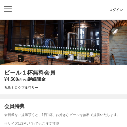
ログイン
ビール１杯無料会員
¥4,500
継続課金
/月での
丸亀ミロクブルワリー
会員特典
会員券をご提示頂くと、1日1杯、お好きなビールを無料で提供いたします。
※サイズはSMLどれでもご注文可能