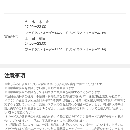
火・水・木・金
17:00〜23:00
(フードラストオーダー22:00、ドリンクラストオーダー22:30)
営業時間
土・日・祝日
14:00〜23:00
(フードラストオーダー22:00、ドリンクラストオーダー22:30)
注意事項
※申し込み日より1ヶ月分が課金され、定額会員特典をご利用いただけます。
※自動継続課金を解除しない限り自動で更新されます。
※自動継続課金の解除をしても期限まで会員券を利用することができます。
※定額会員特典の使用・不使用・解除忘れなど内容に関わらず、返金対応は致しかねます。
※プランの更新は次回更新日の午前0時以降に開始し、通常、初回購入時間の前後1〜2時間で
完了を予定していますが、決済システムの都合上異なる場合がございます。初回購入時間は
契約内容のご利用履歴をご参考ください。更新日当日のご利用についてご購入前に[
更新につ
いて
]をご確認ください。
※サービスの改善その他の目的のため、特典の加除を行うこと等サービス内容を変更する場
合がございますので、予めご了承頂きますようお願い致します。
※ご利用の環境によっては、一部、機能をご利用いただけない場合がございます。お使いの
ブラウザおよび端末のバージョンを常に最新版にアップデートしてご利用いただくことを推