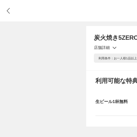
炭火焼き5ZER
店舗詳細
利用条件：お一人様1品以
利用可能な特
生ビール1杯無料