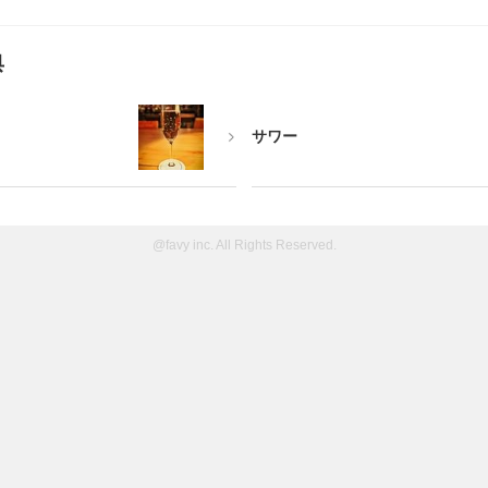
典
サワー
@favy inc. All Rights Reserved.