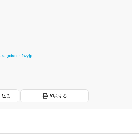
naka-gotanda.favy.jp
を送る
印刷する