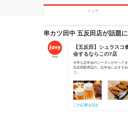
トップ
串カツ田中 五反田店が話題
【五反田】シュラスコ
会するならこの7店
favy
今年も忘年会のシーズンがやってき
五反田駅周辺の、忘年会におすすめ
コ...
この記事を読む