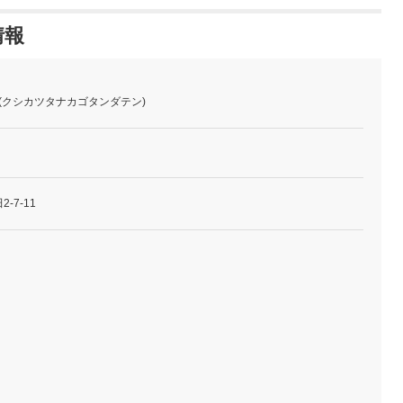
情報
 (クシカツタナカゴタンダテン)
-7-11