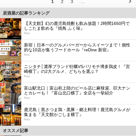
1
2
3
…
居酒屋の記事ランキング
1
【天文館】幻の鹿児島焼酎も飲み放題！2時間1650円で
しこたま飲める『焼鳥 ふく味』
favy
2
新宿｜日本一のグルメバーガーからスイーツまで！個性
的な10店が集うフードホール『reDine 新宿』
favy
3
ニシタチ│濃厚ブランド牡蠣VSパリモチ博多鶏皮！『宮
崎横丁』の2大グルメ、どちらを選ぶ？
favy
4
富山駅北口｜富山初上陸のビール店に麻辣湯、巨大ナン
とカレーも！『富山北口横丁』全店を一挙紹介
favy
5
鹿児島｜黒さつま鶏・黒豚・郷土料理！鹿児島グルメが
集まる『天文館かごしま横丁』
favy
オススメ記事