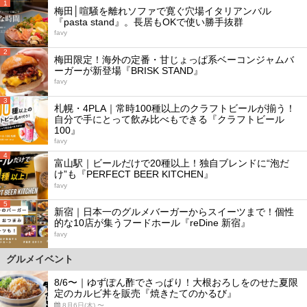
1
梅田│喧騒を離れソファで寛ぐ穴場イタリアンバル
『pasta stand』。長居もOKで使い勝手抜群
favy
2
梅田限定！海外の定番・甘じょっぱ系ベーコンジャムバ
ーガーが新登場『BRISK STAND』
favy
3
札幌・4PLA｜常時100種以上のクラフトビールが揃う！
自分で手にとって飲み比べもできる『クラフトビール
100』
favy
4
富山駅｜ビールだけで20種以上！独自ブレンドに“泡だ
け”も『PERFECT BEER KITCHEN』
favy
5
新宿｜日本一のグルメバーガーからスイーツまで！個性
的な10店が集うフードホール『reDine 新宿』
favy
グルメイベント
8/6〜｜ゆずぽん酢でさっぱり！大根おろしをのせた夏限
定のカルビ丼を販売『焼きたてのかるび』
8月6日(木) 〜