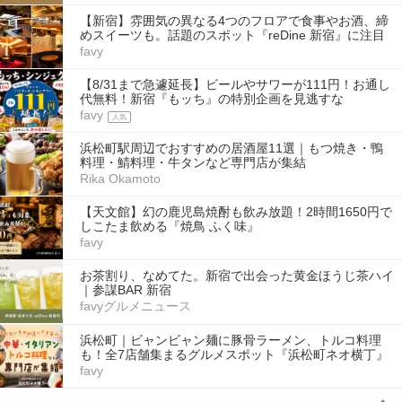
【新宿】雰囲気の異なる4つのフロアで食事やお酒、締
めスイーツも。話題のスポット『reDine 新宿』に注目
favy
【8/31まで急遽延長】ビールやサワーが111円！お通し
代無料！新宿『もッち』の特別企画を見逃すな
favy
人気
浜松町駅周辺でおすすめの居酒屋11選｜もつ焼き・鴨
料理・鯖料理・牛タンなど専門店が集結
Rika Okamoto
【天文館】幻の鹿児島焼酎も飲み放題！2時間1650円で
しこたま飲める『焼鳥 ふく味』
favy
お茶割り、なめてた。新宿で出会った黄金ほうじ茶ハイ
｜参謀BAR 新宿
favyグルメニュース
浜松町｜ビャンビャン麺に豚骨ラーメン、トルコ料理
も！全7店舗集まるグルメスポット『浜松町ネオ横丁』
favy