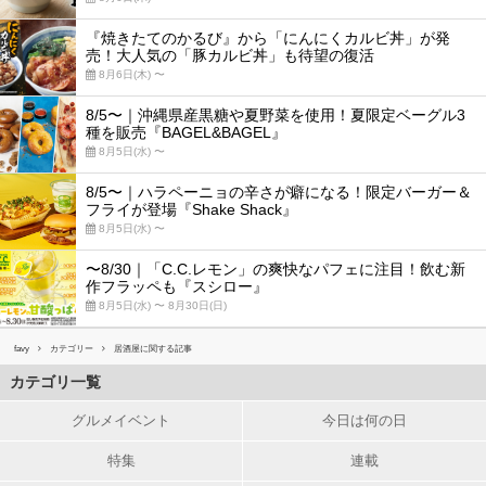
『焼きたてのかるび』から「にんにくカルビ丼」が発
売！大人気の「豚カルビ丼」も待望の復活
8月6日(木) 〜
8/5〜｜沖縄県産黒糖や夏野菜を使用！夏限定ベーグル3
種を販売『BAGEL&BAGEL』
8月5日(水) 〜
8/5〜｜ハラペーニョの辛さが癖になる！限定バーガー＆
フライが登場『Shake Shack』
8月5日(水) 〜
〜8/30｜「C.C.レモン」の爽快なパフェに注目！飲む新
作フラッペも『スシロー』
8月5日(水) 〜 8月30日(日)
favy
カテゴリー
居酒屋に関する記事
カテゴリ一覧
グルメイベント
今日は何の日
特集
連載