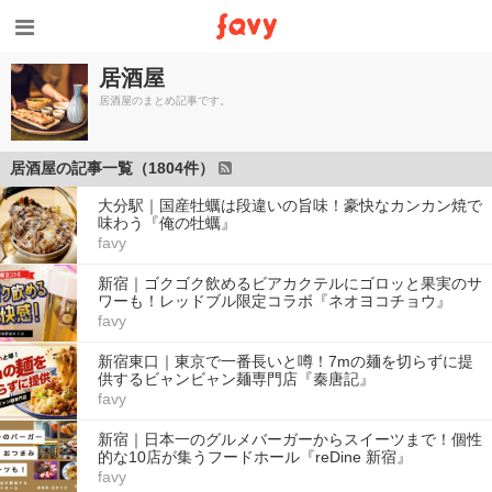
居酒屋
居酒屋のまとめ記事です。
居酒屋の記事一覧（1804件）
大分駅｜国産牡蠣は段違いの旨味！豪快なカンカン焼で
味わう『俺の牡蠣』
favy
新宿｜ゴクゴク飲めるビアカクテルにゴロッと果実のサ
ワーも！レッドブル限定コラボ『ネオヨコチョウ』
favy
新宿東口｜東京で一番長いと噂！7mの麺を切らずに提
供するビャンビャン麺専門店『秦唐記』
favy
新宿｜日本一のグルメバーガーからスイーツまで！個性
的な10店が集うフードホール『reDine 新宿』
favy