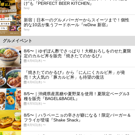
け”も『PERFECT BEER KITCHEN』
favy
5
新宿｜日本一のグルメバーガーからスイーツまで！個性
的な10店が集うフードホール『reDine 新宿』
favy
グルメイベント
8/6〜｜ゆずぽん酢でさっぱり！大根おろしをのせた夏限
定のカルビ丼を販売『焼きたてのかるび』
8月6日(木) 〜
『焼きたてのかるび』から「にんにくカルビ丼」が発
売！大人気の「豚カルビ丼」も待望の復活
8月6日(木) 〜
8/5〜｜沖縄県産黒糖や夏野菜を使用！夏限定ベーグル3
種を販売『BAGEL&BAGEL』
8月5日(水) 〜
8/5〜｜ハラペーニョの辛さが癖になる！限定バーガー＆
フライが登場『Shake Shack』
8月5日(水) 〜