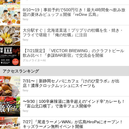
8/10〜19｜事前予約で500円引き！最大4時間食べ飲み放
題の夏休みビュッフェ開催『reDine 広島』
favy
大分駅すぐ｜北海道直送！プリプリの牡蠣を生・焼き・
フライで堪能！『俺の牡蠣』に注目
favy
【7/21限定】「VECTOR BREWING」のクラフトビール
飲み比べ！『参謀BAR新宿』で交流会を開催
グルメライターAI
アクセスランキング
1
7/31〜｜新静岡セノバにカフェ『けのひ堂ラボ』が出
店！濃厚クロックムッシュにスイーツも
favy
2
〜9/30｜100辛麻辣湯に激辛超えの“インド辛”カレーも！
『富山北口横丁』で激辛フェス開催中
favy
3
7/27│『尾道ラーメンWAN』が広島HiroPaにオープン！
キッズラーメン無料イベント開催