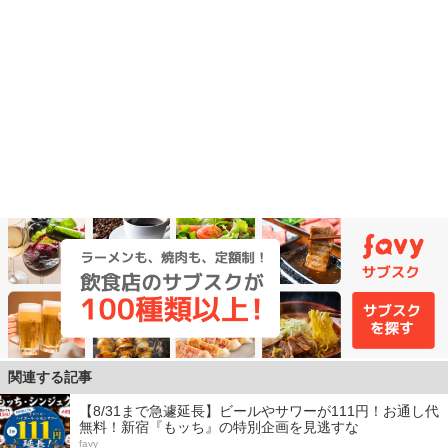
関連する記事
【8/31まで急遽延長】ビールやサワーが111円！お通し代
無料！新宿『もッち』の特別企画を見逃すな
favy