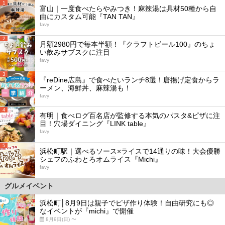
1
富山｜一度食べたらやみつき！麻辣湯は具材50種から自
由にカスタム可能『TAN TAN』
favy
2
月額2980円で毎本半額！『クラフトビール100』のちょ
い飲みサブスクに注目
favy
3
『reDine広島』で食べたいランチ8選！唐揚げ定食からラ
ーメン、海鮮丼、麻辣湯も！
favy
4
有明｜食べログ百名店が監修する本気のパスタ&ピザに注
目！穴場ダイニング『LINK table』
favy
5
浜松町駅｜選べるソース×ライスで14通りの味！大会優勝
シェフのふわとろオムライス『Michi』
favy
グルメイベント
浜松町│8月9日は親子でピザ作り体験！自由研究にも◎
なイベントが『michi』で開催
8月9日(日) 〜