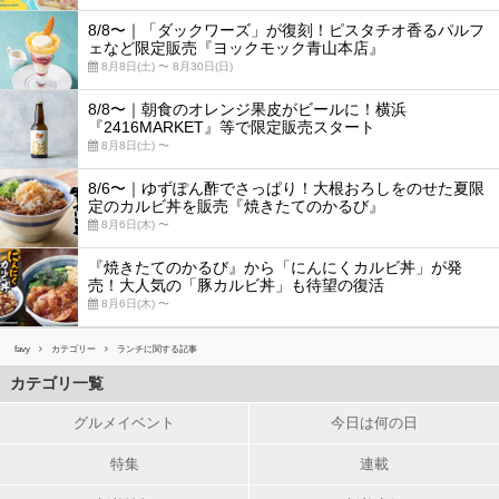
8/8〜｜「ダックワーズ」が復刻！ピスタチオ香るパルフ
ェなど限定販売『ヨックモック青山本店』
8月8日(土) 〜 8月30日(日)
8/8〜｜朝食のオレンジ果皮がビールに！横浜
『2416MARKET』等で限定販売スタート
8月8日(土) 〜
8/6〜｜ゆずぽん酢でさっぱり！大根おろしをのせた夏限
定のカルビ丼を販売『焼きたてのかるび』
8月6日(木) 〜
『焼きたてのかるび』から「にんにくカルビ丼」が発
売！大人気の「豚カルビ丼」も待望の復活
8月6日(木) 〜
favy
カテゴリー
ランチに関する記事
カテゴリ一覧
グルメイベント
今日は何の日
特集
連載