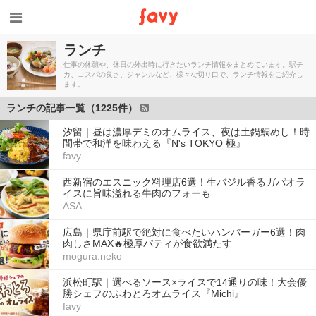
ランチ
仕事の休憩や、休日の外出時に行きたいランチ情報をまとめています。駅チ
カ、コスパの良さ、ジャンルなど、様々な切り口で、ランチ情報をご紹介し
ます。
ランチの記事一覧（1225件）
汐留｜昼は濃厚デミのオムライス、夜は土鍋鯛めし！時
間帯で和洋を味わえる『N's TOKYO 極』
favy
西新宿のエスニック料理店6選！生バジル香るガパオラ
イスに旨味溢れる牛肉のフォーも
ASA
広島｜県庁前駅で絶対に食べたいハンバーガー6選！肉
肉しさMAX🔥極厚パティが食欲満たす
mogura.neko
浜松町駅｜選べるソース×ライスで14通りの味！大会優
勝シェフのふわとろオムライス『Michi』
favy