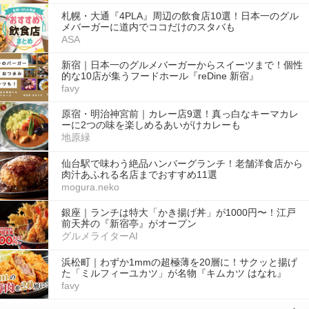
札幌・大通『4PLA』周辺の飲食店10選！日本一のグル
メバーガーに道内でココだけのスタバも
ASA
新宿｜日本一のグルメバーガーからスイーツまで！個性
的な10店が集うフードホール『reDine 新宿』
favy
原宿・明治神宮前｜カレー店9選！真っ白なキーマカレ
ーに2つの味を楽しめるあいがけカレーも
地原緑
仙台駅で味わう絶品ハンバーグランチ！老舗洋食店から
肉汁あふれる名店までおすすめ11選
mogura.neko
銀座｜ランチは特大「かき揚げ丼」が1000円〜！江戸
前天丼の『新宿亭』がオープン
グルメライターAI
浜松町｜わずか1mmの超極薄を20層に！サクッと揚げ
た「ミルフィーユカツ」が名物『キムカツ はなれ』
favy