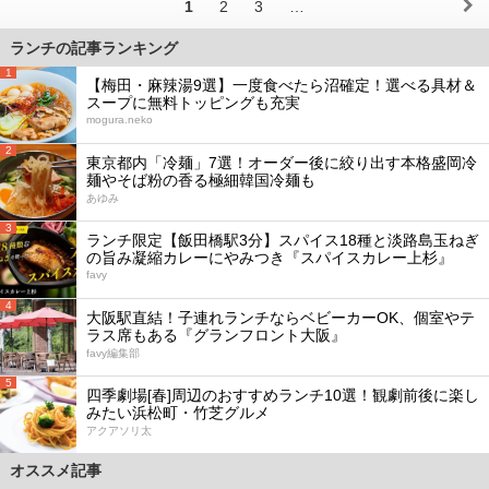
1
2
3
…
ランチの記事ランキング
1
【梅田・麻辣湯9選】一度食べたら沼確定！選べる具材＆
スープに無料トッピングも充実
mogura.neko
2
東京都内「冷麺」7選！オーダー後に絞り出す本格盛岡冷
麺やそば粉の香る極細韓国冷麺も
あゆみ
3
ランチ限定【飯田橋駅3分】スパイス18種と淡路島玉ねぎ
の旨み凝縮カレーにやみつき『スパイスカレー上杉』
favy
4
大阪駅直結！子連れランチならベビーカーOK、個室やテ
ラス席もある『グランフロント大阪』
favy編集部
5
四季劇場[春]周辺のおすすめランチ10選！観劇前後に楽し
みたい浜松町・竹芝グルメ
アクアソリ太
オススメ記事