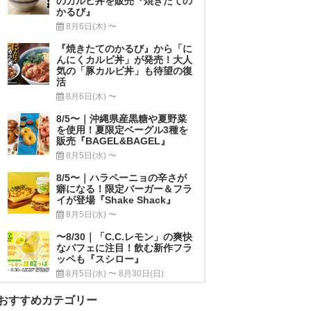
のカルビ丼を販売『焼きたての
かるび』
8月6日(木) 〜
『焼きたてのかるび』から「に
んにくカルビ丼」が発売！大人
気の「豚カルビ丼」も待望の復
活
8月6日(木) 〜
8/5〜｜沖縄県産黒糖や夏野菜
を使用！夏限定ベーグル3種を
販売『BAGEL&BAGEL』
8月5日(水) 〜
8/5〜｜ハラペーニョの辛さが
癖になる！限定バーガー＆フラ
イが登場『Shake Shack』
8月5日(水) 〜
〜8/30｜「C.C.レモン」の爽快
なパフェに注目！飲む新作フラ
ッペも『スシロー』
8月5日(水) 〜 8月30日(日)
おすすめカテゴリー