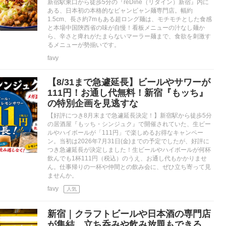
新宿駅東口から徒歩5分の『reDine（リダイン）新宿』内に
ある、日本初の本格的なビャンビャン麺専門店。幅約
1.5cm、長さ約7mもある超ロング麺は、モチモチとした食感
と本場中国陝西省の味が自慢！看板メニューの汁なし麺か
ら、辛さと痺れがたまらないマーラー麺まで、食欲を刺激す
るメニューが勢揃いです。
favy
【8/31まで急遽延長】ビールやサワーが
111円！お通し代無料！新宿『もッち』
の特別企画を見逃すな
【好評につき8月末まで急遽延長決定！】新宿駅から徒歩5分
の居酒屋『もッち・シンジュク』で開催されていた、生ビー
ルやハイボールが「111円」で楽しめるお得なキャンペー
ン。当初は2026年7月31日(金)までの予定でしたが、好評に
つき急遽延長が決定しました！生ビールやハイボールが何杯
飲んでも1杯111円（税込）のうえ、お通し代もかかりませ
ん。仕事帰りの一杯や仲間との飲み会に、ぜひ立ち寄って見
ませんか。
favy
人気
新宿｜クラフトビールや日本酒の専門店
が集結。立ち呑みや飲み放題もできる