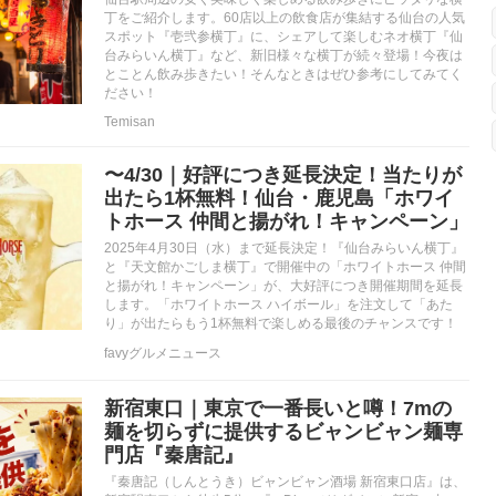
丁をご紹介します。60店以上の飲食店が集結する仙台の人気
スポット『壱弐参横丁』に、シェアして楽しむネオ横丁『仙
台みらいん横丁』など、新旧様々な横丁が続々登場！今夜は
とことん飲み歩きたい！そんなときはぜひ参考にしてみてく
ださい！
Temisan
〜4/30｜好評につき延長決定！当たりが
出たら1杯無料！仙台・鹿児島「ホワイ
トホース 仲間と揚がれ！キャンペーン」
2025年4月30日（水）まで延長決定！『仙台みらいん横丁』
と『天文館かごしま横丁』で開催中の「ホワイトホース 仲間
と揚がれ！キャンペーン」が、大好評につき開催期間を延長
します。「ホワイトホース ハイボール」を注文して「あた
り」が出たらもう1杯無料で楽しめる最後のチャンスです！
favyグルメニュース
新宿東口｜東京で一番長いと噂！7mの
麺を切らずに提供するビャンビャン麺専
門店『秦唐記』
『秦唐記（しんとうき）ビャンビャン酒場 新宿東口店』は、