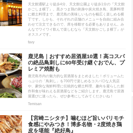
天文館通駅より徒歩4分、天文館公園より徒歩1分の『天文館
かごしま横丁』。黒さつま鶏の刺身や炭火焼き鳥、黒豚料理
に郷土料理まで、鹿児島の美味しいものを幅広く楽しめる横
丁です。しかも、それぞれの店舗のメニューを自由に組み合
わせて注文できるので、席を移動する必要もありません。み
んなでワイワイ飲んで楽しむなら『天文館かごしま横丁』が
オススメです。
favy
鹿児島｜おすすめ居酒屋10選！高コスパ
の絶品鳥刺しに60年受け継ぐおでん、プ
レミア焼酎も
鹿児島市内の魅力的な居酒屋をまとめました！ボリュームた
っぷりの「鳥刺し」を700円で楽しめるコスパ◎な人気店
や、豪快な海鮮料理に伝統的な郷土料理、趣向を凝らした創
作和食が味わえる居酒屋などをご紹介します。鹿児島で居酒
屋選びに迷ったら、ぜひ参考にしてみてくださいね！
Temisan
【宮崎ニシタチ】噛むほど旨いパリモチ
食感にやみつき！博多名物・2度焼き鶏
皮を堪能『絶好鳥』