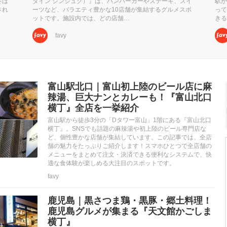
をは
ダイン シンジュク）』は、ハンバーガーやステーキ、スイ
駅か
され
ーツなど、バラエティ豊かな10店舗が集結するグルメスポ
って
ットです。施設内では、どの店舗…
きる
favy
富山駅北口｜富山初上陸のビール店に麻
辣湯、巨大ナンとカレーも！『富山北口
横丁』全店を一挙紹介
富山駅から徒歩3分の「Dタワー富山」1階にある『富山北口
横丁』。SNSでも話題の麻辣湯や初上陸のビール専門店な
ど、個性豊かな店舗が集結しています。この記事では、全店
舗の魅力をたっぷりご紹介します！スマホひとつで全店舗の
メニューをまとめて注文・決済できる便利なシステムで、快
適な食体験が楽しめる大注目のスポットです。
favy
鹿児島｜黒さつま鶏・黒豚・郷土料理！
鹿児島グルメが集まる『天文館かごしま
横丁』