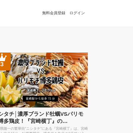
無料会員登録
ログイン
3
シタチ│濃厚ブランド牡蠣VSパリモ
博多鶏皮！『宮崎横丁』の…
県随一の繁華街“ニシタチ”にある『宮崎横丁』は、宮崎