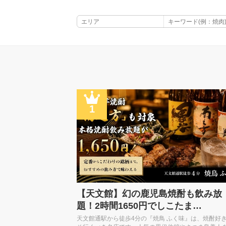
1
【天文館】幻の鹿児島焼酎も飲み放
題！2時間1650円でしこたま…
天文館通駅から徒歩4分の『焼鳥 ふく味』は、焼酎好