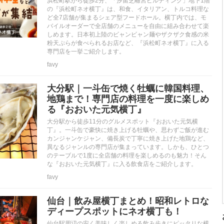
浜松町駅から徒歩2分、「汐留芝離宮ビルディング」地下1階
の『浜松町ネオ横丁』は、和食、イタリアン、トルコ料理な
ど全7店舗が集まるシェア型フードホール。横丁内では、モ
バイルオーダーで全店舗のメニューを自由に組み合わせて楽
しめます。日本初上陸のビャンビャン麺やザクザク食感の米
粉天ぷらが食べられるお店など、『浜松町ネオ横丁』に入る
専門店を一挙ご紹介します。
favy
大分駅｜一斗缶で焼く牡蠣に韓国料理、
地鶏まで！専門店の料理を一度に楽しめ
る『おおいた元気横丁』
大分駅から徒歩11分のグルメスポット『おおいた元気横
丁』。一斗缶で豪快に焼き上げる牡蠣や、思わずご飯が進む
カンジャンケジャン、備長炭で丁寧に焼き上げた地鶏など、
異なるジャンルの専門店が集まっています。しかも、ひとつ
のテーブルで1度に全店舗の料理を楽しめるのも魅力！そん
な『おおいた元気横丁』に入る飲食店をご紹介します。
favy
仙台｜飲み屋横丁まとめ！昭和レトロな
ディープスポットにネオ横丁も！
仙台駅周辺の安く美味しく楽しめる飲み歩きにピッタリな横