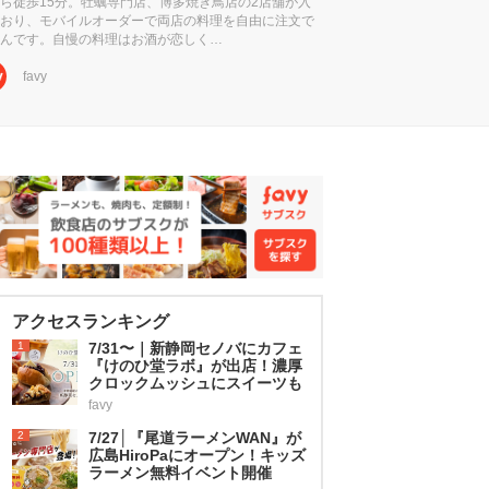
ら徒歩15分。牡蠣専門店、博多焼き鳥店の2店舗が入
おり、モバイルオーダーで両店の料理を自由に注文で
んです。自慢の料理はお酒が恋しく…
favy
アクセスランキング
1
7/31〜｜新静岡セノバにカフェ
『けのひ堂ラボ』が出店！濃厚
クロックムッシュにスイーツも
favy
2
7/27│『尾道ラーメンWAN』が
広島HiroPaにオープン！キッズ
ラーメン無料イベント開催