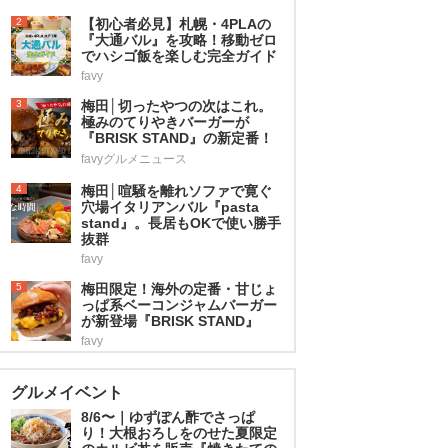
2
【初心者必見】札幌・4PLAの
『大通バル』を攻略！移動ゼロ
でハシゴ飯を楽しむ完全ガイド
favy
3
梅田│切ったやつの次はこれ。
極みのてりやきバーガーが
『BRISK STAND』の新定番！
favyグルメニュース
4
梅田│喧騒を離れソファで寛ぐ
穴場イタリアンバル『pasta
stand』。長居もOKで使い勝手
抜群
favy
5
梅田限定！海外の定番・甘じょ
っぱ系ベーコンジャムバーガー
が新登場『BRISK STAND』
favy
グルメイベント
8/6〜｜ゆずぽん酢でさっぱ
り！大根おろしをのせた夏限定