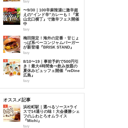
favy
3
〜9/30｜100辛麻辣湯に激辛超
えの“インド辛”カレーも！『富
山北口横丁』で激辛フェス開催
中
favy
4
梅田限定！海外の定番・甘じょ
っぱ系ベーコンジャムバーガー
が新登場『BRISK STAND』
favy
5
8/10〜19｜事前予約で500円引
き！最大4時間食べ飲み放題の
夏休みビュッフェ開催『reDine
広島』
favy
オススメ記事
1
浜松町駅｜選べるソース×ライ
スで14通りの味！大会優勝シェ
フのふわとろオムライス
『Michi』
favy