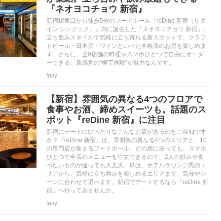
『ネオヨコチョウ 新宿』
新宿駅東口から徒歩5分のフードホール『reDine 新宿（リダ
イン シンジュク）』内に誕生した『ネオヨコチョウ 新宿』。
立ち飲みスタイルで気軽に立ち寄れる新スポットで、クラフ
トビール・日本酒・ワインといった本格派のお酒を楽しめま
す。さらに、全9店舗の料理をスマホひとつで自由にオーダ
ーできる、新感覚の“横丁体験”が魅力なんです。
favy
【新宿】雰囲気の異なる4つのフロアで
食事やお酒、締めスイーツも。話題のス
ポット『reDine 新宿』に注目
新宿にデートにぴったりなこんなお店があるのをご存知です
か？『reDine 新宿』は、雰囲気の異なる4つのエリアと、10
の専門店が集まるフードホール。どの席に座っても、スマホ
ひとつで全店のメニューを注文できるので、2人の好みや食
べたいものが違っても大丈夫。席は、ホテルラウンジ風のエ
リアから、気軽に立ち呑みを楽しめるエリアまで、気分やシ
ーンに合わせて選べます。新宿でデートするなら『reDine 新
宿』へ行ってみませんか。
favy