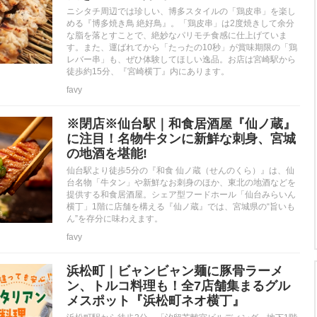
ニシタチ周辺では珍しい、博多スタイルの「鶏皮串」を楽し
める『博多焼き鳥 絶好鳥』。「鶏皮串」は2度焼きして余分
な脂を落とすことで、絶妙なパリモチ食感に仕上げていま
す。また、運ばれてから「たったの10秒」が賞味期限の「鶏
レバー串」も、ぜひ体験してほしい逸品。お店は宮崎駅から
徒歩約15分、『宮崎横丁』内にあります。
favy
※閉店※仙台駅｜和食居酒屋『仙ノ蔵』
に注目！名物牛タンに新鮮な刺身、宮城
の地酒を堪能!
仙台駅より徒歩5分の『和食 仙ノ蔵（せんのくら）』は、仙
台名物「牛タン」や新鮮なお刺身のほか、東北の地酒などを
提供する和食居酒屋。シェア型フードホール「仙台みらいん
横丁」1階に店舗を構える『仙ノ蔵』では、宮城県の“旨いも
ん”を存分に味わえます。
favy
浜松町｜ビャンビャン麺に豚骨ラーメ
ン、トルコ料理も！全7店舗集まるグル
メスポット『浜松町ネオ横丁』