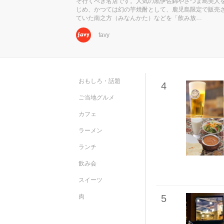
そ行くべき名店です。人気の黒伊佐錦やさつま島美人
じめ、かつては幻の芋焼酎として、鹿児島限定で販売
ていた南之方（みなんかた）などを「飲み放…
favy
おもしろ・話題
4
ご当地グルメ
カフェ
ラーメン
ランチ
飲み会
スイーツ
肉
5