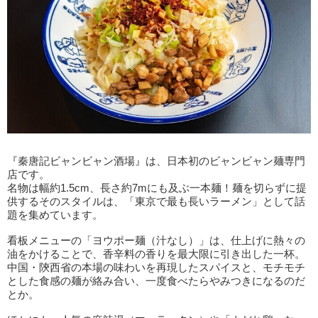
『秦唐記ビャンビャン酒場』は、日本初のビャンビャン麺専門
店です。
名物は幅約1.5cm、長さ約7mにも及ぶ一本麺！麺を切らずに提
供するそのスタイルは、「東京で最も長いラーメン」として話
題を集めています。
看板メニューの「ヨウポー麺（汁なし）」は、仕上げに熱々の
油をかけることで、香辛料の香りを最大限に引き出した一杯。
中国・陝西省の本場の味わいを再現したスパイスと、モチモチ
とした食感の麺が絡み合い、一度食べたらやみつきになるのだ
とか。