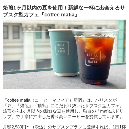
焙煎1ヶ月以内の豆を使用！新鮮な一杯に出会えるサ
ブスク型カフェ『coffee mafia』
『coffee mafia（コーヒーマフィア）新宿』は、バリスタが
「豆」「焙煎」「抽出」にこだわり抜いたサブスク型カフェ。
焙煎から1ヶ月以内の新鮮な豆を使用し、独自の「mafia式ドリ
ップ」で丁寧に抽出した香り高いコーヒーを提供しています。
月額2,980円〜（税込）のサブスクプランに登録すれば、1日1杯