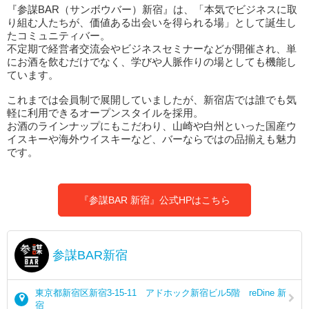
『参謀BAR（サンボウバー）新宿』は、「本気でビジネスに取
り組む人たちが、価値ある出会いを得られる場」として誕生し
たコミュニティバー。
不定期で経営者交流会やビジネスセミナーなどが開催され、単
にお酒を飲むだけでなく、学びや人脈作りの場としても機能し
ています。
これまでは会員制で展開していましたが、新宿店では誰でも気
軽に利用できるオープンスタイルを採用。
お酒のラインナップにもこだわり、山崎や白州といった国産ウ
イスキーや海外ウイスキーなど、バーならではの品揃えも魅力
です。
『参謀BAR 新宿』公式HPはこちら
参謀BAR新宿
東京都新宿区新宿3-15-11 アドホック新宿ビル5階 reDine 新
宿