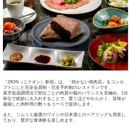
『29ON（ニクオン）新宿』は、「焼かない焼肉店」をコンセ
プトにした完全会員制・完全予約制のレストランです。
真空低温調理法で部位ごとの肉質や脂のバランスを見極め、1分
単位で絶妙に火入れすることで、驚くほどやわらかく、旨味が
凝縮した肉料理の数々をコースで提供します。
また、ソムリエ厳選のワインや日本酒とのペアリングも用意し
ており、贅沢な食体験を楽しめます。