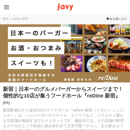
提供： reDine 新宿
お気に入り
0
新宿｜日本一のグルメバーガーからスイーツまで！
個性的な10店が集うフードホール『reDine 新宿』
[PR]
新宿駅東口から徒歩5分のフードホール『reDine 新宿（リダイン シンジ
ュク）』は、ハンバーガーやステーキ、スイーツなど、バラエティ豊か
な10店舗が集結するグルメスポットです。施設内では、どの店舗の料理
もスマホひとつで自由に組み合わせて注文可能！さらに、立ち飲みエリ