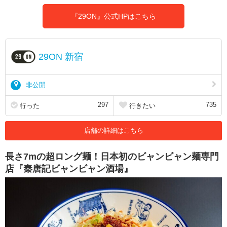
『29ON』公式HPはこちら
29ON 新宿
非公開
297
735
行った
行きたい
店舗の詳細はこちら
長さ7mの超ロング麺！日本初のビャンビャン麺専門
店『秦唐記ビャンビャン酒場』