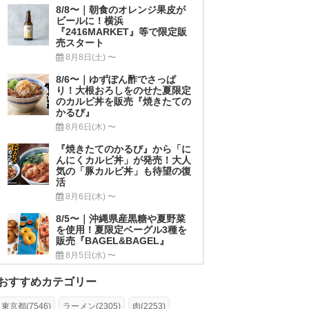
8/8〜｜朝食のオレンジ果皮が
ビールに！横浜
『2416MARKET』等で限定販
売スタート
8月8日(土) 〜
8/6〜｜ゆずぽん酢でさっぱ
り！大根おろしをのせた夏限定
のカルビ丼を販売『焼きたての
かるび』
8月6日(木) 〜
『焼きたてのかるび』から「に
んにくカルビ丼」が発売！大人
気の「豚カルビ丼」も待望の復
活
8月6日(木) 〜
8/5〜｜沖縄県産黒糖や夏野菜
を使用！夏限定ベーグル3種を
販売『BAGEL&BAGEL』
8月5日(水) 〜
おすすめカテゴリー
東京都(7546)
ラーメン(2305)
肉(2253)