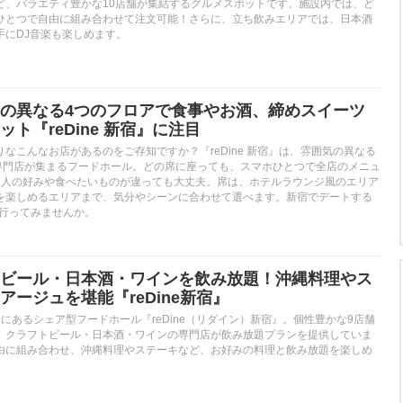
ど、バラエティ豊かな10店舗が集結するグルメスポットです。施設内では、ど
ひとつで自由に組み合わせて注文可能！さらに、立ち飲みエリアでは、日本酒
手にDJ音楽も楽しめます。
の異なる4つのフロアで食事やお酒、締めスイーツ
ト『reDine 新宿』に注目
なこんなお店があるのをご存知ですか？『reDine 新宿』は、雰囲気の異なる
の専門店が集まるフードホール。どの席に座っても、スマホひとつで全店のメニュ
2人の好みや食べたいものが違っても大丈夫。席は、ホテルラウンジ風のエリア
を楽しめるエリアまで、気分やシーンに合わせて選べます。新宿でデートする
』へ行ってみませんか。
ビール・日本酒・ワインを飲み放題！沖縄料理やス
アージュを堪能『reDine新宿』
にあるシェア型フードホール『reDine（リダイン）新宿』。個性豊かな9店舗
、クラフトビール・日本酒・ワインの専門店が飲み放題プランを提供していま
由に組み合わせ、沖縄料理やステーキなど、お好みの料理と飲み放題を楽しめ