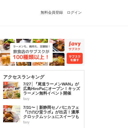
無料会員登録
ログイン
アクセスランキング
1
7/27│『尾道ラーメンWAN』が
広島HiroPaにオープン！キッズ
ラーメン無料イベント開催
favy
2
7/31〜｜新静岡セノバにカフェ
『けのひ堂ラボ』が出店！濃厚
クロックムッシュにスイーツも
favy