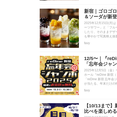
新宿｜ゴロゴロ
＆ソーダが新登
2025年12月15日
ーツサワー」と「フル
したり、そのままデザ
も華やかで写真映え抜
favy
12/5〜｜『r
「忘年会ジャン
2025年12月5日（
ホール『reDine 
「reDine 新宿 忘
が当たる、年末だけの
favy
【10/13ま
比べを楽しめるの