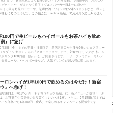
月・祝）まで！新宿駅東口より徒歩5分の『reDine 新宿』で開催中の「月見ない
ングナイト〜」がまもなく終了！グルメバーガー日本一に輝いた
』が手掛ける限定月見バーガーや、厳選秋酒・ワインの飲み比べセットなど、秋らし
味わえるのは今だけ。この機会に『reDine 新宿』でお月見を楽しみません
】1杯100円で生ビールもハイボールもお茶ハイも飲め
e新宿』に急げ
月)〜10月3日（金）までの平日・祝日限定！新宿駅東口から徒歩5分のシェア型フー
 新宿（リダイン 新宿）』内の「ネオヨコチョウ」にて、対象のドリンクが1杯100
ドリンク100円泡一(あわー)」が開催されます。「ザ・プレミアム・モルツ
〉香るエール」やハイボールなど、人気ドリンクが超お得に楽しめます。
ーロンハイが1杯100円で飲めるのは今だけ！新宿
ウ』へ急げ！
)、新宿駅東口より徒歩5分の『ネオヨコチョウ 新宿』に、新メニューが登場！「新
は、お茶専門企業監修の香り高くキレのある1杯。さらに、9月15日(月)までは
ハイが何杯でも1杯100円（税込）で楽しめるキャンペーンも開催中です。