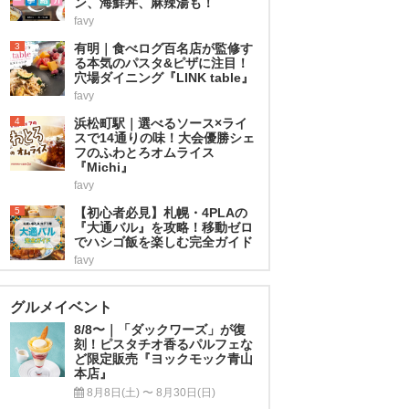
ン、海鮮丼、麻辣湯も！
favy
3
有明｜食べログ百名店が監修す
る本気のパスタ&ピザに注目！
穴場ダイニング『LINK table』
favy
4
浜松町駅｜選べるソース×ライ
スで14通りの味！大会優勝シェ
フのふわとろオムライス
『Michi』
favy
5
【初心者必見】札幌・4PLAの
『大通バル』を攻略！移動ゼロ
でハシゴ飯を楽しむ完全ガイド
favy
グルメイベント
8/8〜｜「ダックワーズ」が復
刻！ピスタチオ香るパルフェな
ど限定販売『ヨックモック青山
本店』
8月8日(土) 〜 8月30日(日)