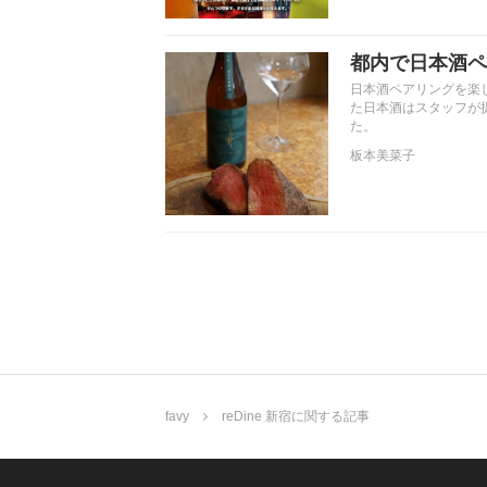
都内で日本酒ペ
日本酒ペアリングを楽
た日本酒はスタッフが
た。
板本美菜子
favy
reDine 新宿に関する記事