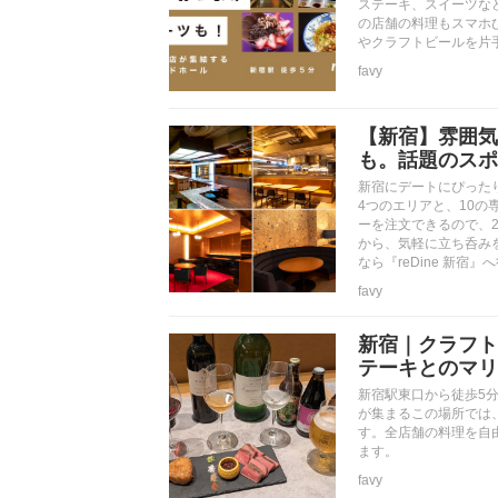
ステーキ、スイーツな
の店舗の料理もスマホ
やクラフトビールを片
favy
【新宿】雰囲気
も。話題のスポッ
新宿にデートにぴったり
4つのエリアと、10
ーを注文できるので、
から、気軽に立ち呑み
なら『reDine 新宿
favy
新宿｜クラフト
テーキとのマリ
新宿駅東口から徒歩5分
が集まるこの場所では
す。全店舗の料理を自
ます。
favy