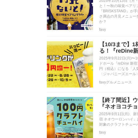
2025年10月13日（
と！〜秋の味覚ペアリ
『BRISKSTAND
さ満点の月見メニューを
か？
favy
【10/3まで
る！『reDin
2025年9月22日(
ドホール『reDine
円（税込）になる「人気
〈ジャパニーズエール
favyグルメニュース
【終了間近】ウ
『ネオヨコチョ
2025年9月1日(月
宿 ネオウーロンハイ」
対象のクラフトチュー
favy