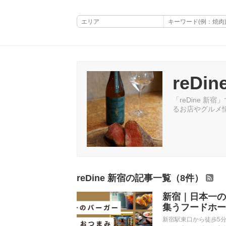
reDi
「reDine 新
るお店やグルメ
reDine 新宿の記事一覧（8件）
新宿｜日本一の
集うフードホール
新宿駅東口から徒歩5分