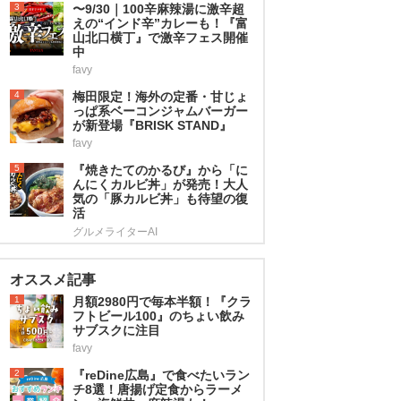
3
〜9/30｜100辛麻辣湯に激辛超
えの“インド辛”カレーも！『富
山北口横丁』で激辛フェス開催
中
favy
4
梅田限定！海外の定番・甘じょ
っぱ系ベーコンジャムバーガー
が新登場『BRISK STAND』
favy
5
『焼きたてのかるび』から「に
んにくカルビ丼」が発売！大人
気の「豚カルビ丼」も待望の復
活
グルメライターAI
オススメ記事
1
月額2980円で毎本半額！『クラ
フトビール100』のちょい飲み
サブスクに注目
favy
2
『reDine広島』で食べたいラン
チ8選！唐揚げ定食からラーメ