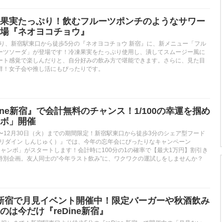
果実たっぷり！飲むフルーツポンチのようなサワー
場『ネオヨコチョウ』
(月)より、新宿駅東口から徒歩5分の『ネオヨコチョウ 新宿』に、新メニュー「フル
ーツソーダ」が登場です！冷凍果実をたっぷり使用し、潰してスムージー風に
ート感覚で楽しんだりと、自分好みの飲み方で堪能できます。さらに、見た目
群！女子会や推し活にもぴったりです。
eDine新宿』で会計無料のチャンス！1/100の幸運を掴め
ボ」開催
金）〜12月30日（火）までの期間限定！新宿駅東口から徒歩3分のシェア型フード
新宿（リダイン しんじゅく）』では、今年の忘年会にぴったりなキャンペーン
年会ジャンボ」がスタートします！会計時に100分の1の確率で【最大1万円】割引き
特別企画。友人同士の“今年ラスト飲み”に、ワクワクの運試しをしませんか？
で】新宿で月見イベント開催中！限定バーガーや秋酒飲み
は今だけ『reDine新宿』