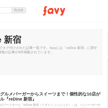
ne 新宿
宿」でタグ付けされた記事一覧です。favyには「reDine 新宿」に関す
情報の記事が8件掲載されています。
グルメバーガーからスイーツまで！個性的な10店が
『reDine 新宿』
のフードホール『reDine 新宿（リダイン シンジュク）』は、ハンバーガーや