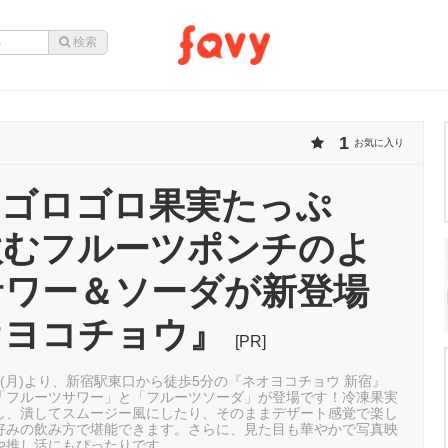
1
お気に入り
｜ゴロゴロ果実たっぷ
飲むフルーツポンチのよ
サワー＆ソーダが新登場
オヨコチョウ』
[PR]
15日(月)より、新宿駅東口から徒歩5分の『ネオヨコチョウ 新宿』
「フルーツサワー」と「フルーツソーダ」が登場です！冷凍果実
し、潰してスムージー風にしたり、そのままデザート感覚で楽し
好みの飲み方で堪能できます。さらに、見た目も華やかで写真映
や推し活にもぴったりです。