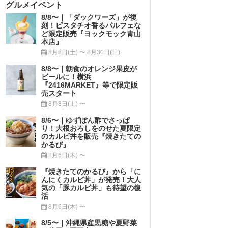
グルメイベント
8/8〜｜「ダックワーズ」が復
刻！ピスタチオ香るパルフェな
ど限定販売『ヨックモック青山
本店』
8月8日(土) 〜 8月30日(日)
8/8〜｜朝食のオレンジ果皮が
ビールに！横浜
『2416MARKET』等で限定販
売スタート
8月8日(土) 〜
8/6〜｜ゆずぽん酢でさっぱ
り！大根おろしをのせた夏限定
のカルビ丼を販売『焼きたての
かるび』
8月6日(木) 〜
『焼きたてのかるび』から「に
んにくカルビ丼」が発売！大人
気の「豚カルビ丼」も待望の復
活
8月6日(木) 〜
8/5〜｜沖縄県産黒糖や夏野菜