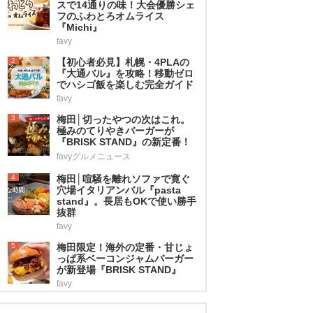
スで14通りの味！大会優勝シェ
フのふわとろオムライス
『Michi』
favy
2
【初心者必見】札幌・4PLAの
『大通バル』を攻略！移動ゼロ
でハシゴ飯を楽しむ完全ガイド
favy
3
梅田│切ったやつの次はこれ。
極みのてりやきバーガーが
『BRISK STAND』の新定番！
favyグルメニュース
4
梅田│喧騒を離れソファで寛ぐ
穴場イタリアンバル『pasta
stand』。長居もOKで使い勝手
抜群
favy
5
梅田限定！海外の定番・甘じょ
っぱ系ベーコンジャムバーガー
が新登場『BRISK STAND』
favy