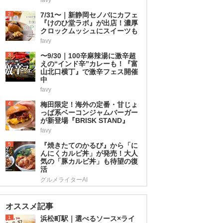
2
7/31〜｜新静岡セノバにカフェ
『けのひ堂ラボ』が出店！濃厚
クロックムッシュにスイーツも
favy
3
〜9/30｜100辛麻辣湯に激辛超
えの“インド辛”カレーも！『富
山北口横丁』で激辛フェス開催
中
favy
4
梅田限定！海外の定番・甘じょ
っぱ系ベーコンジャムバーガー
が新登場『BRISK STAND』
favy
5
『焼きたてのかるび』から「に
んにくカルビ丼」が発売！大人
気の「豚カルビ丼」も待望の復
活
グルメライターAI
オススメ記事
1
浜松町駅｜選べるソース×ライ