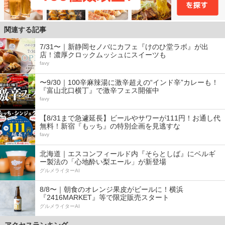
関連する記事
7/31〜｜新静岡セノバにカフェ『けのひ堂ラボ』が出
店！濃厚クロックムッシュにスイーツも
favy
〜9/30｜100辛麻辣湯に激辛超えの“インド辛”カレーも！
『富山北口横丁』で激辛フェス開催中
favy
【8/31まで急遽延長】ビールやサワーが111円！お通し代
無料！新宿『もッち』の特別企画を見逃すな
favy
北海道｜エスコンフィールド内『そらとしば』にベルギ
ー製法の「心地酔い梨エール」が新登場
グルメライターAI
8/8〜｜朝食のオレンジ果皮がビールに！横浜
『2416MARKET』等で限定販売スタート
グルメライターAI