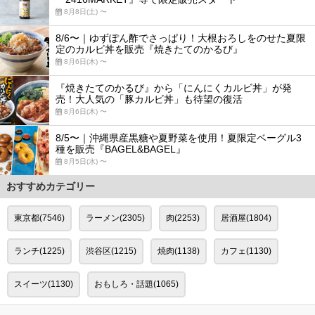
8月8日(土) 〜
8/6〜｜ゆずぽん酢でさっぱり！大根おろしをのせた夏限
定のカルビ丼を販売『焼きたてのかるび』
8月6日(木) 〜
『焼きたてのかるび』から「にんにくカルビ丼」が発
売！大人気の「豚カルビ丼」も待望の復活
8月6日(木) 〜
8/5〜｜沖縄県産黒糖や夏野菜を使用！夏限定ベーグル3
種を販売『BAGEL&BAGEL』
8月5日(水) 〜
おすすめカテゴリー
東京都(7546)
ラーメン(2305)
肉(2253)
居酒屋(1804)
ランチ(1225)
渋谷区(1215)
焼肉(1138)
カフェ(1130)
スイーツ(1130)
おもしろ・話題(1065)