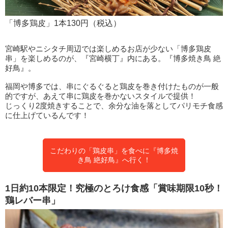
「博多鶏皮」1本130円（税込）
宮崎駅やニシタチ周辺では楽しめるお店が少ない「博多鶏皮
串」を楽しめるのが、『宮崎横丁』内にある。『博多焼き鳥 絶
好鳥』。
福岡や博多では、串にぐるぐると鶏皮を巻き付けたものが一般
的ですが、あえて串に鶏皮を巻かないスタイルで提供！
じっくり2度焼きすることで、余分な油を落としてパリモチ食感
に仕上げているんです！
こだわりの「鶏皮串」を食べに『博多焼
き鳥 絶好鳥』へ行く！
1日約10本限定！究極のとろけ食感「賞味期限10秒！
鶏レバー串」