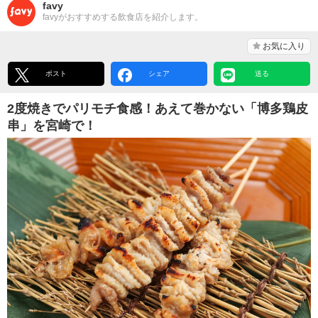
favy
favyがおすすめする飲食店を紹介します。
お気に入り
ポスト
シェア
送る
2度焼きでパリモチ食感！あえて巻かない「博多鶏皮
串」を宮崎で！