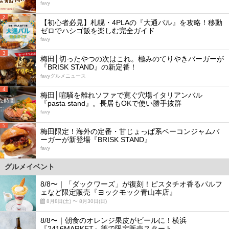
favy
2
【初心者必見】札幌・4PLAの『大通バル』を攻略！移動
ゼロでハシゴ飯を楽しむ完全ガイド
favy
3
梅田│切ったやつの次はこれ。極みのてりやきバーガーが
『BRISK STAND』の新定番！
favyグルメニュース
4
梅田│喧騒を離れソファで寛ぐ穴場イタリアンバル
『pasta stand』。長居もOKで使い勝手抜群
favy
5
梅田限定！海外の定番・甘じょっぱ系ベーコンジャムバ
ーガーが新登場『BRISK STAND』
favy
グルメイベント
8/8〜｜「ダックワーズ」が復刻！ピスタチオ香るパルフ
ェなど限定販売『ヨックモック青山本店』
8月8日(土) 〜 8月30日(日)
8/8〜｜朝食のオレンジ果皮がビールに！横浜
『2416MARKET』等で限定販売スタート