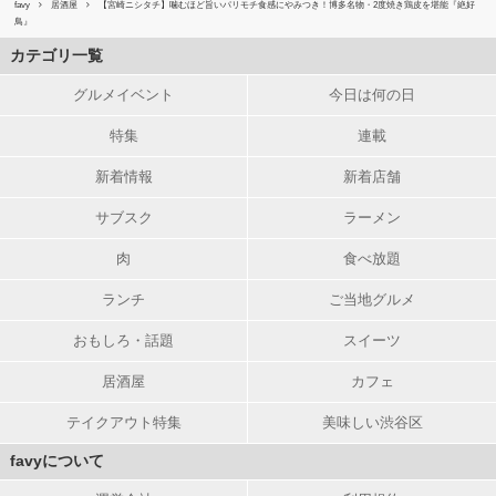
favy
居酒屋
【宮崎ニシタチ】噛むほど旨いパリモチ食感にやみつき！博多名物・2度焼き鶏皮を堪能『絶好
鳥』
カテゴリ一覧
グルメイベント
今日は何の日
特集
連載
新着情報
新着店舗
サブスク
ラーメン
肉
食べ放題
ランチ
ご当地グルメ
おもしろ・話題
スイーツ
居酒屋
カフェ
テイクアウト特集
美味しい渋谷区
favyについて