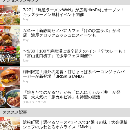
アクセスランキング
1
7/27│『尾道ラーメンWAN』が広島HiroPaにオープン！
キッズラーメン無料イベント開催
favy
2
7/31〜｜新静岡セノバにカフェ『けのひ堂ラボ』が出
店！濃厚クロックムッシュにスイーツも
favy
3
〜9/30｜100辛麻辣湯に激辛超えの“インド辛”カレーも！
『富山北口横丁』で激辛フェス開催中
favy
4
梅田限定！海外の定番・甘じょっぱ系ベーコンジャムバ
ーガーが新登場『BRISK STAND』
favy
5
『焼きたてのかるび』から「にんにくカルビ丼」が発
売！大人気の「豚カルビ丼」も待望の復活
グルメライターAI
オススメ記事
1
浜松町駅｜選べるソース×ライスで14通りの味！大会優勝
シェフのふわとろオムライス『Michi』