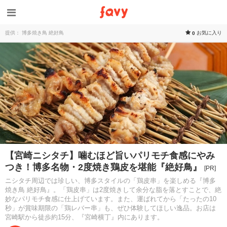
提供： 博多焼き鳥 絶好鳥
お気に入り
0
【宮崎ニシタチ】噛むほど旨いパリモチ食感にやみ
つき！博多名物・2度焼き鶏皮を堪能『絶好鳥』
[PR]
ニシタチ周辺では珍しい、博多スタイルの「鶏皮串」を楽しめる『博多
焼き鳥 絶好鳥』。「鶏皮串」は2度焼きして余分な脂を落とすことで、絶
妙なパリモチ食感に仕上げています。また、運ばれてから「たったの10
秒」が賞味期限の「鶏レバー串」も、ぜひ体験してほしい逸品。お店は
宮崎駅から徒歩約15分、『宮崎横丁』内にあります。