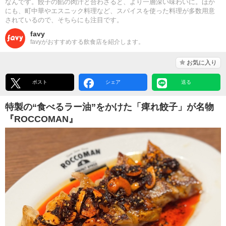
なんです。餃子の餡の肉汁と合わさると、より一層深い味わいに。ほか
にも、町中華やエスニック料理など、スパイスを使った料理が多数用意
されているので、そちらにも注目です。
favy
favyがおすすめする飲食店を紹介します。
お気に入り
ポスト
シェア
送る
特製の“食べるラー油”をかけた「痺れ餃子」が名物
『ROCCOMAN』