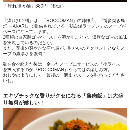
「痺れ担々麺」880円（税込）
「痺れ担々麺」は、『ROCCOMAN』の姉妹店、『博多焼き鳥
灯 －AKARI』で提供されている「鶏白湯ラーメン」のスープが
ベースになっています。
2種類の自家製ゴマペーストを溶かすことで、濃厚なゴマの風味
を実現しているのだとか。
また、花椒の爽やかな痺れ感が、味わいのアクセントとなりス
ープの濃厚さを強調！
麺を食べ終えた後は、余ったスープにサービスの「小ライス」
を投入するのが『ROCCOMAN』ならではの楽しみ方。
おじやのようにして、最後の一滴までスープを味わってくださ
いね。
エキゾチックな香りがクセになる「魯肉飯」は大盛
り無料が嬉しい！