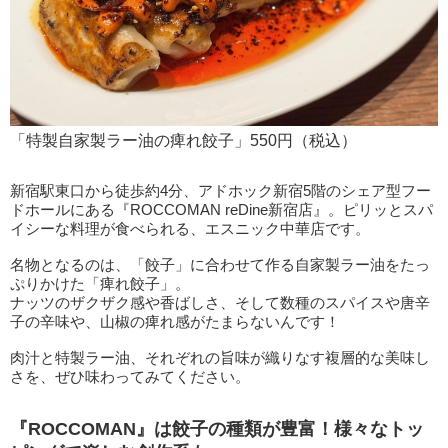
「特製自家製ラー油の痺れ餃子」550円（税込）
新宿駅東口から徒歩約4分、アドホック新宿5階のシェア型フー
ドホールにある『ROCCOMAN reDine新宿店』。ピリッとスパ
イシーな料理が食べられる、エスニック中華店です。
名物となるのは、「餃子」に合わせて作る自家製ラー油をたっ
ぷりかけた「痺れ餃子」。
ナッツのザクザク感や香ばしさ、そして数種のスパイスや唐辛
子の辛味や、山椒の痺れ感がたまらないんです！
肉汁と特製ラー油、それぞれの旨味が織りなす複層的な美味し
さを、ぜひ味わってみてください。
『ROCCOMAN』は餃子の種類が豊富！様々なトッ