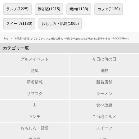
ランチ(1225)
渋谷区(1215)
焼肉(1138)
カフェ(1130)
スイーツ(1130)
おもしろ・話題(1065)
favy
※閉店※新宿│ざくざくナッツと絶妙な痺れ！特製ラー油をたっぷりかけた餃子が名物『ROCCOMAN』
カテゴリ一覧
グルメイベント
今日は何の日
特集
連載
新着情報
新着店舗
サブスク
ラーメン
肉
食べ放題
ランチ
ご当地グルメ
おもしろ・話題
スイーツ