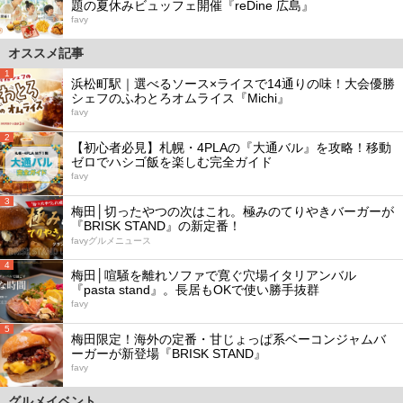
題の夏休みビュッフェ開催『reDine 広島』
favy
オススメ記事
1
浜松町駅｜選べるソース×ライスで14通りの味！大会優勝
シェフのふわとろオムライス『Michi』
favy
2
【初心者必見】札幌・4PLAの『大通バル』を攻略！移動
ゼロでハシゴ飯を楽しむ完全ガイド
favy
3
梅田│切ったやつの次はこれ。極みのてりやきバーガーが
『BRISK STAND』の新定番！
favyグルメニュース
4
梅田│喧騒を離れソファで寛ぐ穴場イタリアンバル
『pasta stand』。長居もOKで使い勝手抜群
favy
5
梅田限定！海外の定番・甘じょっぱ系ベーコンジャムバ
ーガーが新登場『BRISK STAND』
favy
グルメイベント