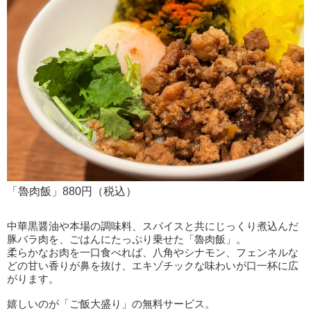
「魯肉飯」880円（税込）
中華黒醤油や本場の調味料、スパイスと共にじっくり煮込んだ
豚バラ肉を、ごはんにたっぷり乗せた「魯肉飯」。
柔らかなお肉を一口食べれば、八角やシナモン、フェンネルな
どの甘い香りが鼻を抜け、エキゾチックな味わいが口一杯に広
がります。
嬉しいのが「ご飯大盛り」の無料サービス。