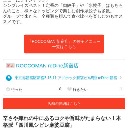
シンプルイズベスト！定番の「肉餃子」や「水餃子」はもちろ
んのこと、様々なトッピングで楽しむ創作系餃子も多数。
グループで来たら、全種類を頼んで食べ比べを楽しむのもオス
スメです。
『ROCCOMAN 新宿店』の餃子メニュー
一覧はこちら
ROCCOMAN reDine新宿店
閉店
東京都新宿区新宿3-15-11 アドホック新宿ビル5階 reDine 新宿
0
1
行った
行きたい
店舗の詳細はこちら
辛さや痺れの中にあるコクや旨味がたまらない！本
格派「四川風シビレ麻婆豆腐」