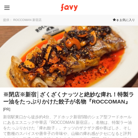
提供： ROCCOMAN 新宿店
お気に入り
0
※閉店※新宿│ざくざくナッツと絶妙な痺れ！特製ラ
ー油をたっぷりかけた餃子が名物『ROCCOMAN』
[PR]
新宿駅東口から徒歩約4分、アドホック新宿5階のシェア型フードホール
にあるエスニック中華店『ROCCOMAN 新宿店』。名物は、特製ラー油
をたっぷりかけた「痺れ餃子」。ナッツのザクザク感や香ばしさ、そし
て数種のスパイスや唐辛子の辛味や、山椒の痺れ感がクセになると評判