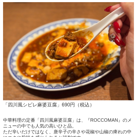
「四川風シビレ麻婆豆腐」690円（税込）
中華料理の定番「四川風麻婆豆腐」は、『ROCCOMAN』のメ
ニューの中でも人気の高いひと品。
ただ辛いだけではなく、唐辛子の辛さや花椒や山椒の痺れの中