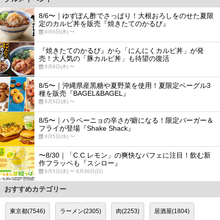
8/6〜｜ゆずぽん酢でさっぱり！大根おろしをのせた夏限
定のカルビ丼を販売『焼きたてのかるび』
8月6日(木) 〜
『焼きたてのかるび』から「にんにくカルビ丼」が発
売！大人気の「豚カルビ丼」も待望の復活
8月6日(木) 〜
8/5〜｜沖縄県産黒糖や夏野菜を使用！夏限定ベーグル3
種を販売『BAGEL&BAGEL』
8月5日(水) 〜
8/5〜｜ハラペーニョの辛さが癖になる！限定バーガー＆
フライが登場『Shake Shack』
8月5日(水) 〜
〜8/30｜「C.C.レモン」の爽快なパフェに注目！飲む新
作フラッペも『スシロー』
8月5日(水) 〜 8月30日(日)
おすすめカテゴリー
東京都(7546)
ラーメン(2305)
肉(2253)
居酒屋(1804)