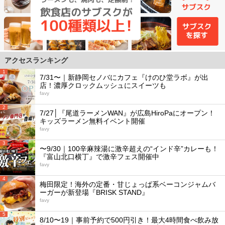
アクセスランキング
1
7/31〜｜新静岡セノバにカフェ『けのひ堂ラボ』が出
店！濃厚クロックムッシュにスイーツも
favy
2
7/27│『尾道ラーメンWAN』が広島HiroPaにオープン！
キッズラーメン無料イベント開催
favy
3
〜9/30｜100辛麻辣湯に激辛超えの“インド辛”カレーも！
『富山北口横丁』で激辛フェス開催中
favy
4
梅田限定！海外の定番・甘じょっぱ系ベーコンジャムバ
ーガーが新登場『BRISK STAND』
favy
5
8/10〜19｜事前予約で500円引き！最大4時間食べ飲み放