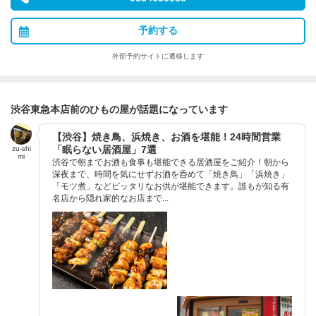
予約する
外部予約サイトに遷移します
渋谷東急本店前のひもの屋が話題になっています
【渋谷】焼き鳥、浜焼き、お酒を堪能！24時間営業
「眠らない居酒屋」7選
zu-shi
mi
渋谷で朝までお酒も食事も堪能できる居酒屋をご紹介！朝から
深夜まで、時間を気にせずお酒を呑めて「焼き鳥」「浜焼き」
「モツ煮」などピッタリなお供が堪能できます。誰もが知る有
名店から隠れ家的なお店まで...