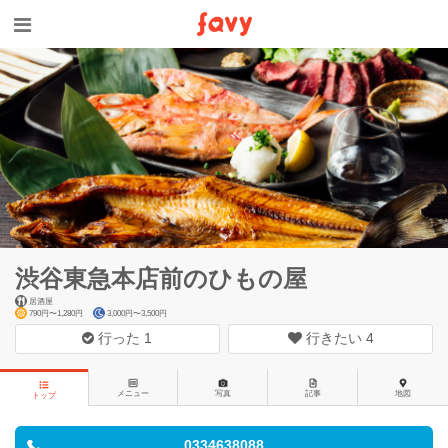
渋谷東急本店前のひもの屋
居酒屋
790円〜1,280円
3,000円〜3,500円
行った
1
行きたい
4
メニュー
写真
記事
地図
トップ
0334638088