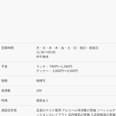
営業時間
月・火・水・木・金・土・日・祝日・祝前日
11:30〜05:00
年中無休
予算
ランチ：
790円〜1,280円
ディナー：
3,000円〜3,500円
喫煙
喫煙可
座席数
100
特徴
個室あり
感染症対策
店員のマスク着用 アルコール等消毒の実施 ソーシャルデ
ィスタンスレイアウト 店内換気の実施 入店前検温の実施