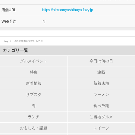
店舗URL
https://himonoyashibuya.favy.jp
Web予約
可
favy
渋谷東急本店前のひもの屋
カテゴリ一覧
グルメイベント
今日は何の日
特集
連載
新着情報
新着店舗
サブスク
ラーメン
肉
食べ放題
ランチ
ご当地グルメ
おもしろ・話題
スイーツ