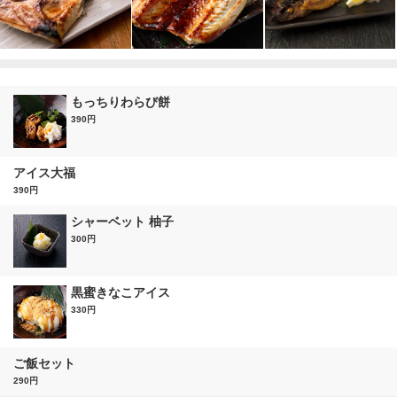
もっちりわらび餅
390円
アイス大福
390円
シャーベット 柚子
300円
黒蜜きなこアイス
330円
ご飯セット
290円