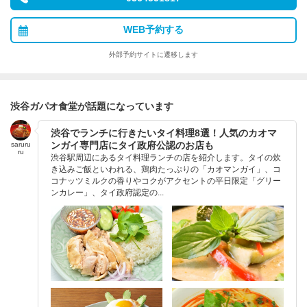
WEB予約する
外部予約サイトに遷移します
渋谷ガパオ食堂が話題になっています
渋谷でランチに行きたいタイ料理8選！人気のカオマ
ンガイ専門店にタイ政府公認のお店も
saruru
ru
渋谷駅周辺にあるタイ料理ランチの店を紹介します。タイの炊
き込みご飯といわれる、鶏肉たっぷりの「カオマンガイ」、コ
コナッツミルクの香りやコクがアクセントの平日限定「グリー
ンカレー」、タイ政府認定の...