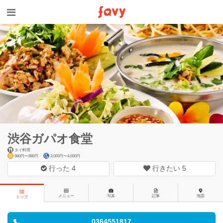
渋谷ガパオ食堂
タイ料理
980円〜980円
3,000円〜4,000円
行った
4
行きたい
5
メニュー
写真
記事
地図
トップ
0364551817