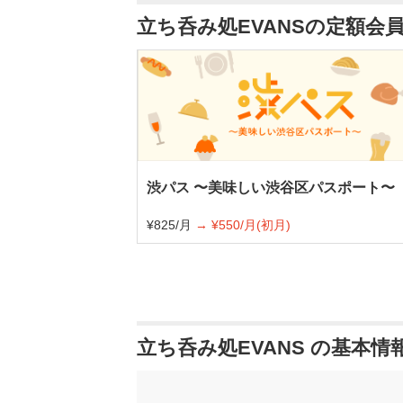
立ち呑み処EVANSの定額会
渋パス 〜美味しい渋谷区パスポート〜
¥825/月
→ ¥550/月(初月)
立ち呑み処EVANS の基本情