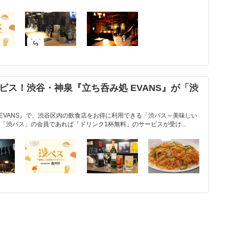
ビス！渋谷・神泉『立ち呑み処 EVANS』が「渋
 EVANS』で、渋谷区内の飲食店をお得に利用できる「渋パス～美味しい
「渋パス」の会員であれば「ドリンク1杯無料」のサービスが受け...