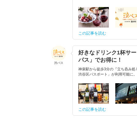
この記事を読む
好きなドリンク1杯サー
パス」でお得に！
渋パス
神泉駅から徒歩3分の『立ち呑み処
渋谷区パスポート」が利用可能に。
この記事を読む