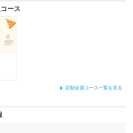
員コース
定額会員コース一覧を見る
報