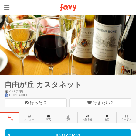
自由が丘 カスタネット
イタリア料理
1,000円〜4,000円
行った
0
行きたい
2
メニュー
写真
記事
お知らせ
地図
クーポン
トップ
0337239239