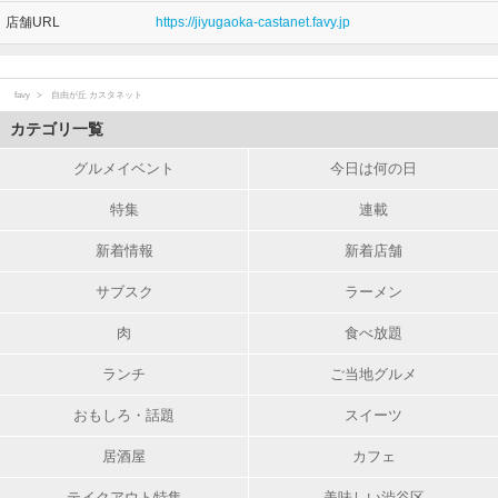
店舗URL
https://jiyugaoka-castanet.favy.jp
favy
自由が丘 カスタネット
カテゴリ一覧
グルメイベント
今日は何の日
特集
連載
新着情報
新着店舗
サブスク
ラーメン
肉
食べ放題
ランチ
ご当地グルメ
おもしろ・話題
スイーツ
居酒屋
カフェ
テイクアウト特集
美味しい渋谷区