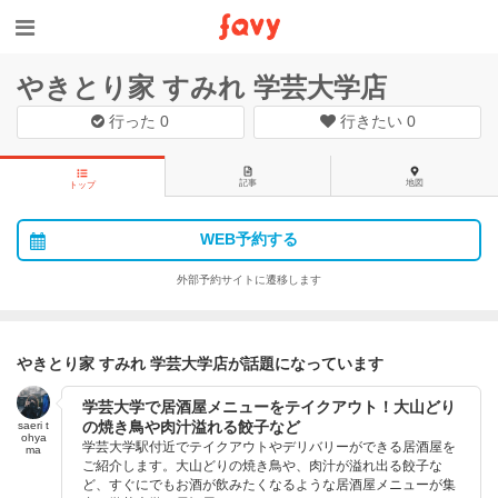
やきとり家 すみれ 学芸大学店
行った
0
行きたい
0
記事
地図
トップ
WEB予約する
外部予約サイトに遷移します
やきとり家 すみれ 学芸大学店が話題になっています
学芸大学で居酒屋メニューをテイクアウト！大山どり
の焼き鳥や肉汁溢れる餃子など
saeri t
ohya
学芸大学駅付近でテイクアウトやデリバリーができる居酒屋を
ma
ご紹介します。大山どりの焼き鳥や、肉汁が溢れ出る餃子な
ど、すぐにでもお酒が飲みたくなるような居酒屋メニューが集