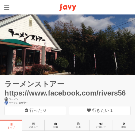
ラーメンストアー
https://www.facebook.com/rivers56
ラーメン
ラーメン 600円〜
行った
0
行きたい
1
メニュー
写真
記事
お知らせ
地図
トップ