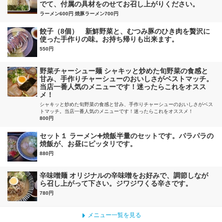
でて、付属の具材をのせてお召し上がりください。
ラーメン600円 焼豚ラーメン700円
餃子（8個） 新鮮野菜と、むつみ豚のひき肉を贅沢に
使った手作りの味。お持ち帰りも出来ます。
550円
野菜チャーシュー麺 シャキッと炒めた旬野菜の食感と
甘み、手作りチャーシューのおいしさがベストマッチ。
当店一番人気のメニューです！迷ったらこれをオスス
メ！
シャキッと炒めた旬野菜の食感と甘み、手作りチャーシューのおいしさがベス
トマッチ。当店一番人気のメニューです！迷ったらこれをオススメ！
800円
セット１ ラーメン➕焼飯半量のセットです。パラパラの
焼飯が、お昼にピッタリです。
880円
辛味噌麺 オリジナルの辛味噌をお好みで、調節しなが
ら召し上がって下さい。ジワジワくる辛さです。
780円
メニュー一覧を見る