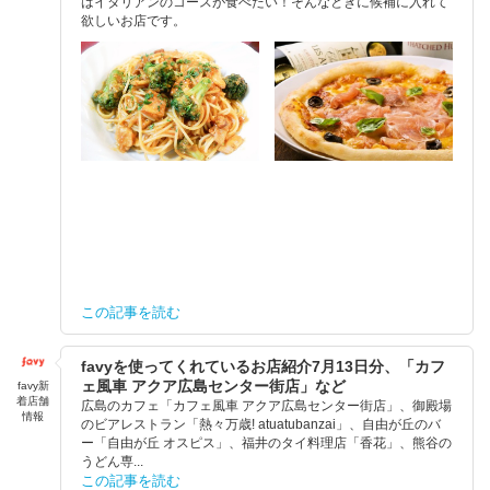
はイタリアンのコースが食べたい！そんなときに候補に入れて
欲しいお店です。
この記事を読む
favyを使ってくれているお店紹介7月13日分、「カフ
ェ風車 アクア広島センター街店」など
favy新
着店舗
広島のカフェ「カフェ風車 アクア広島センター街店」、御殿場
情報
のビアレストラン「熱々万歳! atuatubanzai」、自由が丘のバ
ー「自由が丘 オスピス」、福井のタイ料理店「香花」、熊谷の
うどん専...
この記事を読む