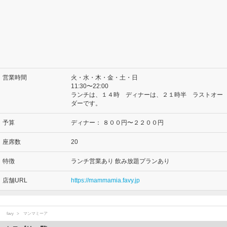
営業時間
火・水・木・金・土・日
11:30〜22:00
ランチは、１４時 ディナーは、２１時半 ラストオー
ダーです。
予算
ディナー：
８００円〜２２００円
座席数
20
特徴
ランチ営業あり 飲み放題プランあり
店舗URL
https://mammamia.favy.jp
favy
マンマミーア