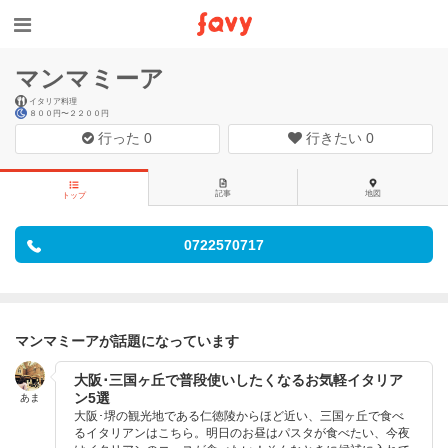
マンマミーア
イタリア料理
８００円〜２２００円
行った
0
行きたい
0
記事
地図
トップ
0722570717
マンマミーアが話題になっています
大阪･三国ヶ丘で普段使いしたくなるお気軽イタリア
ン5選
あま
大阪･堺の観光地である仁徳陵からほど近い、三国ヶ丘で食べ
るイタリアンはこちら。明日のお昼はパスタが食べたい、今夜