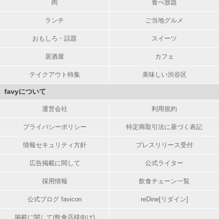
肉
食べ放題
ランチ
ご当地グルメ
おもしろ・話題
スイーツ
居酒屋
カフェ
テイクアウト特集
美味しい渋谷区
favyについて
運営会社
利用規約
プライバシーポリシー
特定商取引法に基づく表記
情報セキュリティ方針
プレスリリース受付
広告掲載に関して
公式ライター
採用情報
飲食チェーン一覧
公式ブログ favicon
reDine[リダイン]
掲載に関して(飲食店様向け)