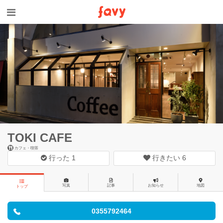
TOKI CAFE
カフェ・喫茶
行った
1
行きたい
6
写真
記事
お知らせ
地図
トップ
0355792464