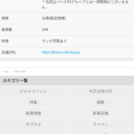
＊当店はパーク24グループとは一切関係がございませ
ん。
喫煙
分煙(限定喫煙)
座席数
104
特徴
ランチ営業あり
店舗URL
https://times-cafe.favy.jp
favy
TOKI CAFE
カテゴリ一覧
グルメイベント
今日は何の日
特集
連載
新着情報
新着店舗
サブスク
ラーメン