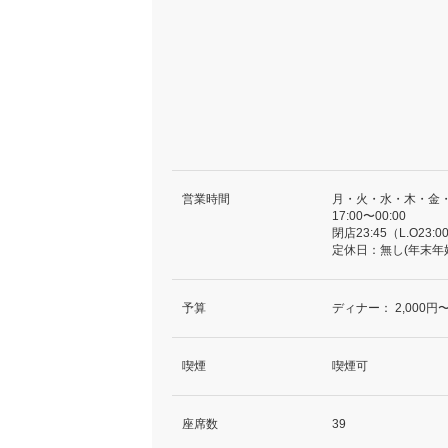
営業時間
月・火・水・木・金
17:00〜00:00
閉店23:45（L.O23:0
定休日：無し(年末年
予算
ディナー：
2,000円〜
喫煙
喫煙可
座席数
39