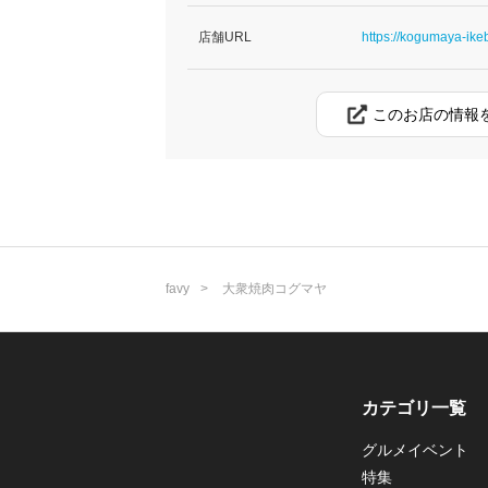
店舗URL
https://kogumaya-ikeb
このお店の情報
favy
大衆焼肉コグマヤ
カテゴリ一覧
グルメイベント
特集