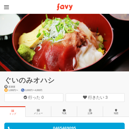
ぐいのみオハシ
居酒屋
1,000円〜
3,000円〜4,000円
行った
0
行きたい
3
メニュー
写真
記事
地図
トップ
0465469095