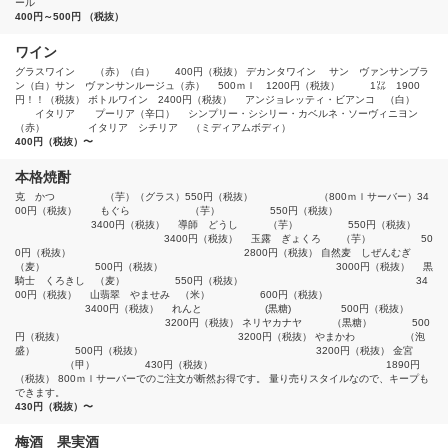
ール
400円～500円 （税抜）
ワイン
グラスワイン （赤）（白） 400円（税抜） デカンタワイン サン ヴァンサンブラ
ン（白）サン ヴァンサンルージュ（赤） 500ｍｌ 1200円（税抜） 1㍑ 1900
円！！（税抜） ボトルワイン 2400円（税抜） アンジョレッティ・ビアンコ （白）
イタリア プーリア（辛口） シンプリー・シシリー・カベルネ・ソーヴィニヨン
（赤） イタリア シチリア （ミディアムボディ）
400円（税抜）〜
本格焼酎
克 かつ （芋）（グラス）550円（税抜） （800ｍｌサーバー）34
00円（税抜） もぐら （芋） 550円（税抜）
3400円（税抜） 導師 どうし （芋） 550円（税抜）
3400円（税抜） 玉露 ぎょくろ （芋） 50
0円（税抜） 2800円（税抜） 自然麦 しぜんむぎ
（麦） 500円（税抜） 3000円（税抜） 黒
騎士 くろきし （麦） 550円（税抜） 34
00円（税抜） 山翡翠 やませみ （米） 600円（税抜）
3400円（税抜） れんと (黒糖) 500円（税抜）
3200円（税抜） ネリヤカナヤ （黒糖） 500
円（税抜） 3200円（税抜） やまかわ （泡
盛） 500円（税抜） 3200円（税抜） 金宮
（甲） 430円（税抜） 1890円
（税抜） 800ｍｌサーバーでのご注文が断然お得です。 量り売りスタイルなので、キープも
できます。
430円（税抜）〜
梅酒 果実酒