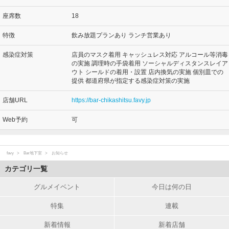
座席数
18
特徴
飲み放題プランあり ランチ営業あり
感染症対策
店員のマスク着用 キャッシュレス対応 アルコール等消毒
の実施 調理時の手袋着用 ソーシャルディスタンスレイア
ウト シールドの着用・設置 店内換気の実施 個別皿での
提供 都道府県が指定する感染症対策の実施
店舗URL
https://bar-chikashitsu.favy.jp
Web予約
可
favy
Bar地下室
お知らせ
カテゴリ一覧
グルメイベント
今日は何の日
特集
連載
新着情報
新着店舗