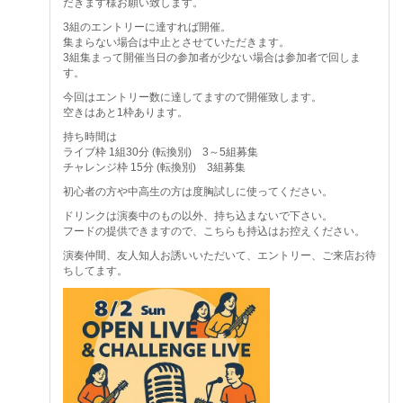
だきます様お願い致します。
3組のエントリーに達すれば開催。
集まらない場合は中止とさせていただきます。
3組集まって開催当日の参加者が少ない場合は参加者で回しま
す。
今回はエントリー数に達してますので開催致します。
空きはあと1枠あります。
持ち時間は
ライブ枠 1組30分 (転換別) 3～5組募集
チャレンジ枠 15分 (転換別) 3組募集
初心者の方や中高生の方は度胸試しに使ってください。
ドリンクは演奏中のもの以外、持ち込まないで下さい。
フードの提供できますので、こちらも持込はお控えください。
演奏仲間、友人知人お誘いいただいて、エントリー、ご来店お待
ちしてます。