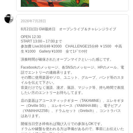
2026年7月28日
8月2日(日) GW最終日 オープンライブ＆チャレンジライブ
OPEN 12:30
START 13:00～17:00まで
参加費 Live30分枠 ¥2000 CHALLENGE15分枠 ￥1500 中高
生 ¥1000 Gallery ¥1000 全て1ﾄﾞﾘﾝｸ付
演奏時間が確保されたオープンマイクといった感じです。
Facebookのメッセージ、各SNSのメッセージ、HPのメール、電
話でエントリーの連絡承ります。
その際に使用楽器やソロ、ユニット、グループ、バンド等のスタ
イルを伝えて下さい。
音楽だけでなく漫談、漫才、落語、マジック等、持ち時間で表現
したい方のエントリーお待ちしてます。
店の楽器はアコースティックギター（TAKAMINE）、エレキギタ
ー（Orville SG）、エレキベース（YAMAHA BB）、電子ピアノ
（YAMAHA225B）、ドラムセット（Gretsch）、コントラバス
はあります。
開催当日空き枠有れば飛び入りでの参加もOKです。
ドラムや鍵盤を使われる方は準備があるので、事前にお伝えいた