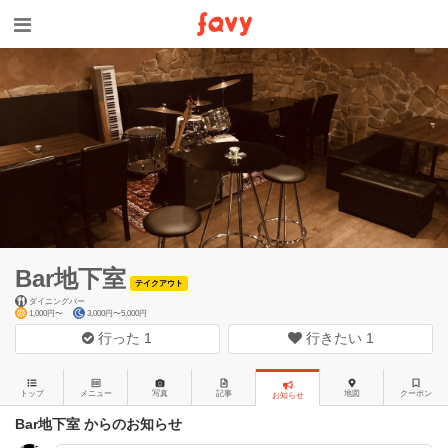
Bar地下室
テイクアウト
ダイニングバー
1,000円〜
3,000円〜5,000円
行った
1
行きたい
1
トップ
メニュー
写真
記事
地図
クーポン
お知らせ
Bar地下室 からのお知らせ