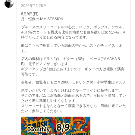
2026年7月28日
8月9日(日)
月一恒例のJAM SESSION
ブルースのスリーコードを中心に、ロック、ポップス、ソウル、
AOR等のコードも構成も比較的簡単な名曲を散りばめながら、4
時間たっぷり楽しめる内容になってます。
曲はこちらで用意している譜面の中からホストがチョイスしま
す。
店内の機材はドラム2台、ギター（SG）、ベース(YAMAHA B
B)、電子ピアノがございます。
ギターアンプは3台ほどありますので、ギターの方は複数で演奏
可能です。
参加者、観覧者ともに￥2000（1ドリンク付）小中学生は￥500
来ていただいて、よろしければグループラインに招待します。
そこのアルバムに演る曲と譜面があるので、次回から参加してい
ただく際に準備しやすくなります。
スリーコードをなんとなーく演奏できる方なら、気軽に来ていた
だいて参加してください。