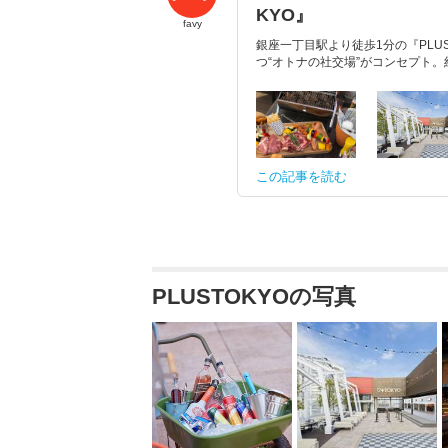
KYO』
favy
銀座一丁目駅より徒歩1分の『PLU
つ“オトナの社交場”がコンセプト。約
この記事を読む
PLUSTOKYOの写真