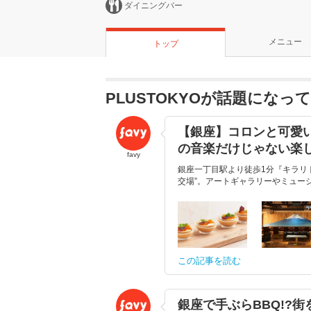
ダイニングバー
メニュー
トップ
PLUSTOKYOが話題になっ
【銀座】コロンと可愛い
の音楽だけじゃない楽
favy
銀座一丁目駅より徒歩1分『キラリト
交場”。アートギャラリーやミュージ
この記事を読む
銀座で手ぶらBBQ!?