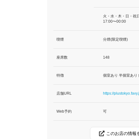
火・水・木・日・祝
17:00〜00:00
喫煙
分煙(限定喫煙)
座席数
148
特徴
個室あり 半個室あり
店舗URL
https://plustokyo.favy.
Web予約
可
このお店の情報