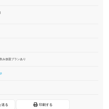
日
 飲み放題プランあり
jp
を送る
印刷する