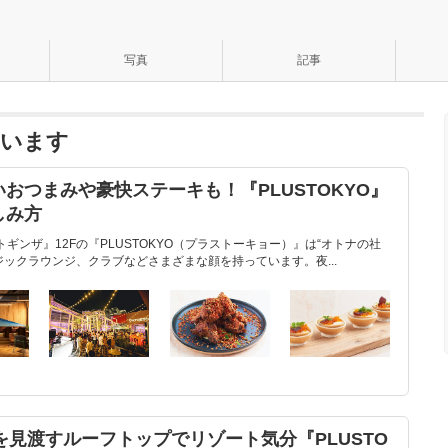
写真
記事
ています
おつまみや豪快ステーキも！『PLUSTOKYO』
しみ方
ギンザ』12Fの『PLUSTOKYO（プラストーキョー）』は“オトナの社
ックラウンジ、クラブなどさまざまな顔を持っています。夜...
街を見渡すルーフトップでリゾート気分『PLUSTO