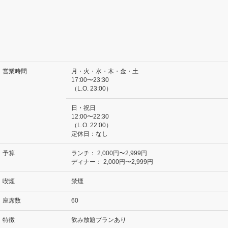
営業時間
月・火・水・木・金・土
17:00〜23:30
（L.O. 23:00）
日・祝日
12:00〜22:30
（L.O. 22:00）
定休日：なし
予算
ランチ：
2,000円〜2,999円
ディナー：
2,000円〜2,999円
喫煙
禁煙
座席数
60
特徴
飲み放題プランあり