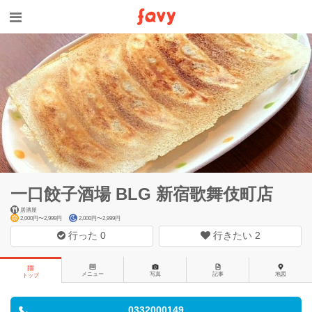
一口餃子酒場 BLG 新宿歌舞伎町店
居酒屋
2,000円〜2,999円
2,000円〜2,999円
行った
0
行きたい
2
メニュー
写真
記事
地図
トップ
0332000149