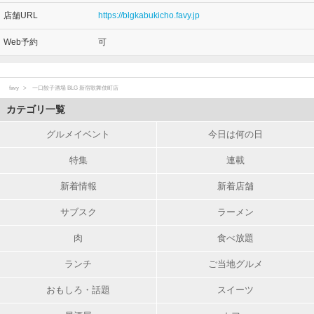
店舗URL
https://blgkabukicho.favy.jp
Web予約
可
favy
一口餃子酒場 BLG 新宿歌舞伎町店
カテゴリ一覧
グルメイベント
今日は何の日
特集
連載
新着情報
新着店舗
サブスク
ラーメン
肉
食べ放題
ランチ
ご当地グルメ
おもしろ・話題
スイーツ