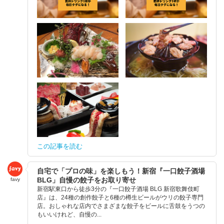
この記事を読む
自宅で「プロの味」を楽しもう！新宿『一口餃子酒場
BLG」自慢の餃子をお取り寄せ
favy
新宿駅東口から徒歩3分の『一口餃子酒場 BLG 新宿歌舞伎町
店』は、24種の創作餃子と6種の樽生ビールがウリの餃子専門
店。おしゃれな店内でさまざまな餃子をビールに舌鼓をうつの
もいいけれど、自慢の...