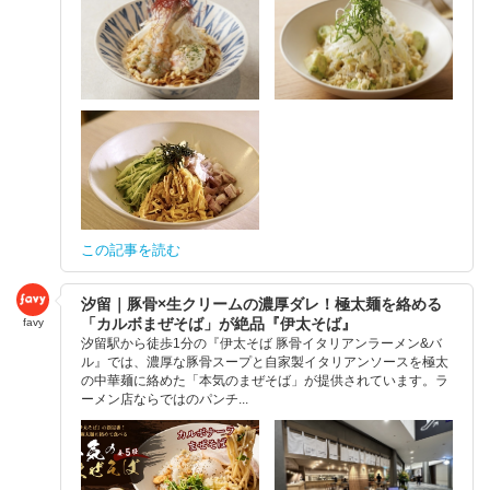
この記事を読む
汐留｜豚骨×生クリームの濃厚ダレ！極太麺を絡める
「カルボまぜそば」が絶品『伊太そば』
favy
汐留駅から徒歩1分の『伊太そば 豚骨イタリアンラーメン&バ
ル』では、濃厚な豚骨スープと自家製イタリアンソースを極太
の中華麺に絡めた「本気のまぜそば」が提供されています。ラ
ーメン店ならではのパンチ...