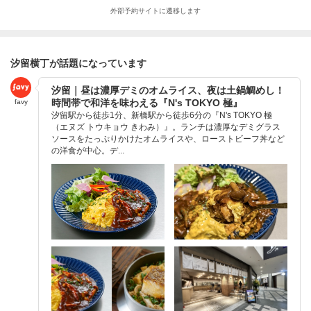
外部予約サイトに遷移します
汐留横丁が話題になっています
汐留｜昼は濃厚デミのオムライス、夜は土鍋鯛めし！
時間帯で和洋を味わえる『N's TOKYO 極』
favy
汐留駅から徒歩1分、新橋駅から徒歩6分の『N's TOKYO 極
（エヌズ トウキョウ きわみ）』。ランチは濃厚なデミグラス
ソースをたっぷりかけたオムライスや、ローストビーフ丼など
の洋食が中心。デ...