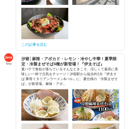
この記事を読む
汐留│麻辣・アボカド・レモン・冷やし中華！夏季限
定・冷製まぜそば4種が新登場！『伊太そば』
favy
夏バテで食欲が落ちているそんなときこそ、涼しくて最高に美
味しい一杯で元気をチャージ！汐留駅から徒歩約1分『伊太そ
ば 豚骨イタリアンラーメン&バル』に、夏仕様の「冷製まぜそ
ば」が新登場。麻辣・アボ...