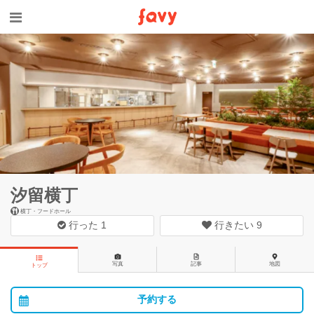
汐留横丁
横丁・フードホール
行った
1
行きたい
9
写真
記事
地図
トップ
予約する