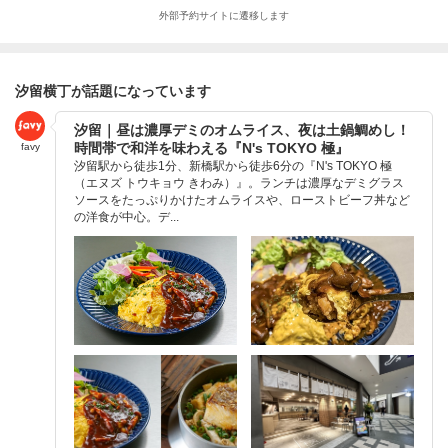
外部予約サイトに遷移します
汐留横丁が話題になっています
汐留｜昼は濃厚デミのオムライス、夜は土鍋鯛めし！
時間帯で和洋を味わえる『N's TOKYO 極』
favy
汐留駅から徒歩1分、新橋駅から徒歩6分の『N's TOKYO 極
（エヌズ トウキョウ きわみ）』。ランチは濃厚なデミグラス
ソースをたっぷりかけたオムライスや、ローストビーフ丼など
の洋食が中心。デ...