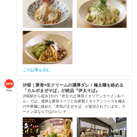
この記事を読む
汐留｜豚骨×生クリームの濃厚ダレ！極太麺を絡める
「カルボまぜそば」が絶品『伊太そば』
favy
汐留駅から徒歩1分の『伊太そば 豚骨イタリアンラーメン&バ
ル』では、濃厚な豚骨スープと自家製イタリアンソースを極太
の中華麺に絡めた「本気のまぜそば」が提供されています。ラ
ーメン店ならではのパンチ...