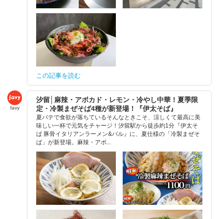
この記事を読む
汐留│麻辣・アボカド・レモン・冷やし中華！夏季限
定・冷製まぜそば4種が新登場！『伊太そば』
favy
夏バテで食欲が落ちているそんなときこそ、涼しくて最高に美
味しい一杯で元気をチャージ！汐留駅から徒歩約1分『伊太そ
ば 豚骨イタリアンラーメン&バル』に、夏仕様の「冷製まぜそ
ば」が新登場。麻辣・アボ...