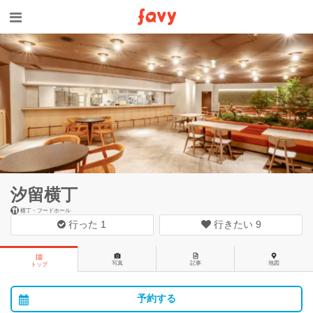
汐留横丁
横丁・フードホール
行った
1
行きたい
9
写真
記事
地図
トップ
予約する