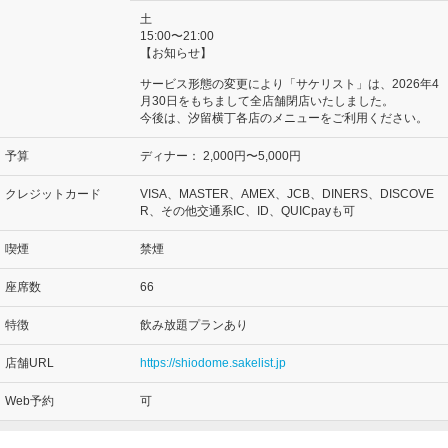
土
15:00〜21:00
【お知らせ】
サービス形態の変更により「サケリスト」は、2026年4
月30日をもちまして全店舗閉店いたしました。
今後は、汐留横丁各店のメニューをご利用ください。
予算
ディナー：
2,000円〜5,000円
クレジットカード
VISA、MASTER、AMEX、JCB、DINERS、DISCOVE
R、その他交通系IC、ID、QUICpayも可
喫煙
禁煙
座席数
66
特徴
飲み放題プランあり
店舗URL
https://shiodome.sakelist.jp
Web予約
可