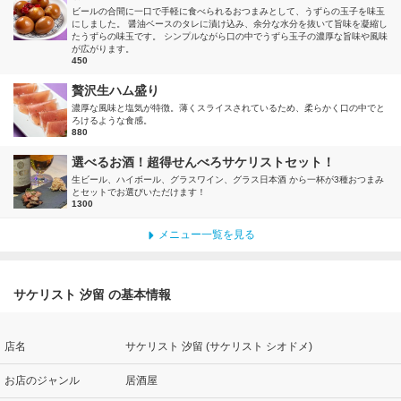
ビールの合間に一口で手軽に食べられるおつまみとして、うずらの玉子を味玉
にしました。 醤油ベースのタレに漬け込み、余分な水分を抜いて旨味を凝縮し
たうずらの味玉です。 シンプルながら口の中でうずら玉子の濃厚な旨味や風味
が広がります。
450
贅沢生ハム盛り
濃厚な風味と塩気が特徴。薄くスライスされているため、柔らかく口の中でと
ろけるような食感。
880
選べるお酒！超得せんべろサケリストセット！
生ビール、ハイボール、グラスワイン、グラス日本酒 から一杯が3種おつまみ
とセットでお選びいただけます！
1300
メニュー一覧を見る
サケリスト 汐留 の基本情報
店名
サケリスト 汐留 (サケリスト シオドメ)
お店のジャンル
居酒屋