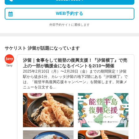
WEB予約する
外部予約サイトに遷移します
サケリスト 汐留が話題になっています
汐留｜食事をして能登の復興支援！『汐留横丁』で売
上の一部が義援金になるイベントを2/10〜開催
favy
2025年2月10日（月）〜2月28日（金）までの期間限定！汐留
駅から徒歩1分、カレッタ汐留の地下2階にある『汐留横丁』で
は、「能登半島復興応援キャンペーン」を開催します。対象メ
ニューを注文する...