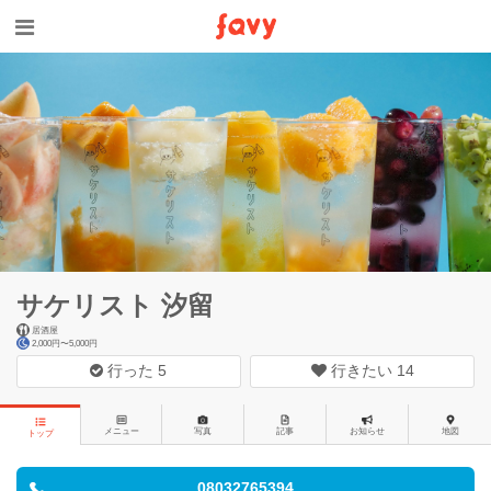
サケリスト 汐留
居酒屋
2,000円〜5,000円
行った
5
行きたい
14
メニュー
写真
記事
お知らせ
地図
トップ
08032765394