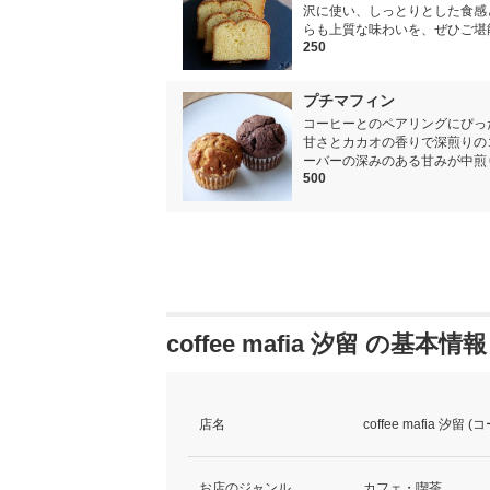
沢に使い、しっとりとした食感
らも上質な味わいを、ぜひご堪
250
プチマフィン
コーヒーとのペアリングにぴっ
甘さとカカオの香りで深煎りの
ーバーの深みのある甘みが中煎
500
coffee mafia 汐留 の基本情報
店名
coffee mafia 汐
お店のジャンル
カフェ・喫茶