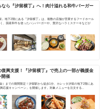
るなら『汐留横丁』へ！肉汁溢れる和牛バーガー
留」地下2階にある『汐留横丁』は、複数の店舗が営業するフードホール
く、国産和牛を使ったハンバーガーや、贅沢なハラミステーキなどが
の復興支援！『汐留横丁』で売上の一部が義援金
〜開催
8日（金）までの期間限定！汐留駅から徒歩1分、カレッタ汐留の地下2階にあ
興応援キャンペーン」を開催します。対象メニューを注文する...