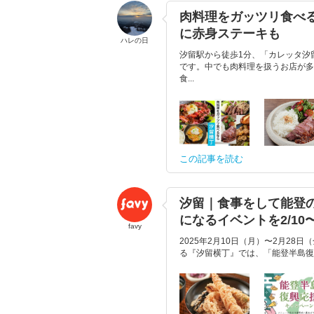
肉料理をガッツリ食べ
に赤身ステーキも
ハレの日
汐留駅から徒歩1分、「カレッタ汐
です。中でも肉料理を扱うお店が多
食...
この記事を読む
汐留｜食事をして能登
になるイベントを2/10
favy
2025年2月10日（月）〜2月2
る『汐留横丁』では、「能登半島復