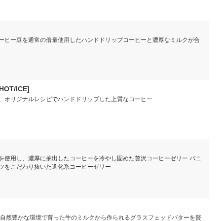
ーヒー豆を通常の倍量使用したハンドドリップコーヒーと濃厚なミルクが合
HOT/ICE]
、オリジナルレシピでハンドドリップした上質なコーヒー
を使用し、濃厚に抽出したコーヒーを冷やし固めた贅沢コーヒーゼリー バニ
ツをこだわり抜いた進化系コーヒーゼリー
 自然豊かな環境で育った牛のミルクから作られるグラスフェッドバターを贅