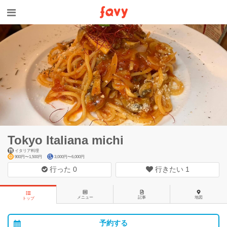
Tokyo Italiana michi
イタリア料理
900円〜1,500円
3,000円〜6,000円
行った
0
行きたい
1
メニュー
記事
地図
トップ
予約する