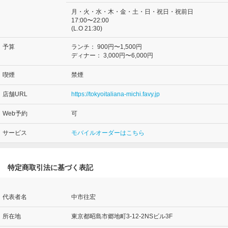
月・火・水・木・金・土・日・祝日・祝前日
17:00〜22:00
(L.O 21:30)
予算
ランチ：
900円〜1,500円
ディナー：
3,000円〜6,000円
喫煙
禁煙
店舗URL
https://tokyoitaliana-michi.favy.jp
Web予約
可
サービス
モバイルオーダーはこちら
特定商取引法に基づく表記
代表者名
中市往宏
所在地
東京都昭島市郷地町3-12-2NSビル3F