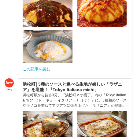
この記事を読む
浜松町│3種のソースと選べる生地が嬉しい「ラザニ
ア」を堪能！『Tokyo Italiana michi』
favy
浜松町駅から徒歩3分、「浜松町ネオ横丁」内の『Tokyo Italian
a michi（トーキョー イタリアーナ ミチ）』に、3種類のソース
やキノコを重ねてアツアツに焼き上げた「ラザニア」が登場...