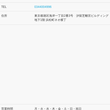
TEL
0344004996
住所
東京都港区海岸一丁目2番3号 汐留芝離宮ビルディング
地下1階 浜松町ネオ横丁
営業時間
月・火・水・木・金・土・日・祝日