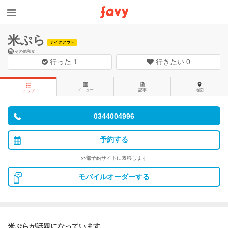
米ぷら
テイクアウト
その他和食
行った
1
行きたい
0
メニュー
記事
地図
トップ
0344004996
予約する
外部予約サイトに遷移します
モバイルオーダーする
米ぷらが話題になっています