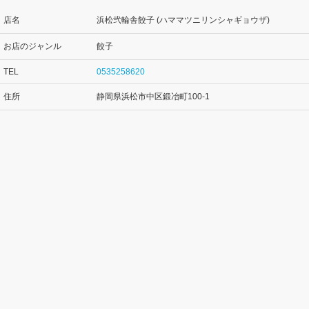
店名
浜松弐輪舎餃子 (ハママツニリンシャギョウザ)
お店のジャンル
餃子
TEL
0535258620
住所
静岡県浜松市中区鍛冶町100-1