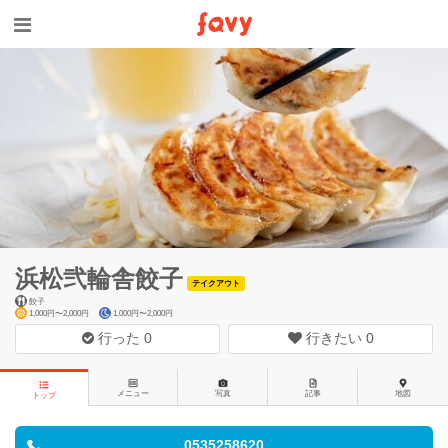
浜松弐輪舎餃子
テイクアウト
餃子
1,000円〜2,000円
1,000円〜2,000円
行った
0
行きたい
0
メニュー
写真
記事
地図
トップ
0535258620