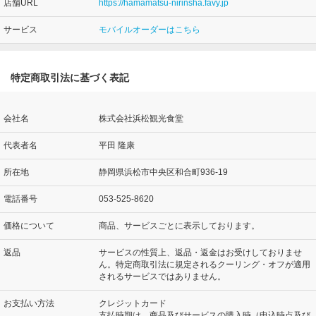
店舗URL
https://hamamatsu-nirinsha.favy.jp
サービス
モバイルオーダーはこちら
特定商取引法に基づく表記
会社名
株式会社浜松観光食堂
代表者名
平田 隆康
所在地
静岡県浜松市中央区和合町936-19
電話番号
053-525-8620
価格について
商品、サービスごとに表示しております。
返品
サービスの性質上、返品・返金はお受けしておりませ
ん。特定商取引法に規定されるクーリング・オフが適用
されるサービスではありません。
お支払い方法
クレジットカード
支払時期は、商品及びサービスの購入時（申込時点及び