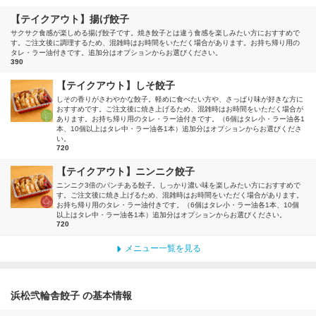
【テイクアウト】揚げ餃子
サクサク食感が楽しめる揚げ餃子です。焼き餃子とは違う食感を楽しみたい方におすすめで
す。ご注文後に調理するため、混雑時はお時間をいただく場合があります。お持ち帰り用の
タレ・ラー油付きです。追加分はオプションからお選びください。
390
【テイクアウト】しそ餃子
しその香りがさわやかな餃子。軽めに食べたい方や、さっぱり味が好きな方に
おすすめです。ご注文後に焼き上げるため、混雑時はお時間をいただく場合が
あります。お持ち帰り用のタレ・ラー油付きです。（6個はタレ小・ラー油各1
本、10個以上はタレ中・ラー油各1本）追加分はオプションからお選びくださ
い。
720
【テイクアウト】ニンニク餃子
ニンニク3倍のパンチある餃子。しっかり濃い味を楽しみたい方におすすめで
す。ご注文後に焼き上げるため、混雑時はお時間をいただく場合があります。
お持ち帰り用のタレ・ラー油付きです。（6個はタレ小・ラー油各1本、10個
以上はタレ中・ラー油各1本）追加分はオプションからお選びください。
720
メニュー一覧を見る
浜松弐輪舎餃子 の基本情報