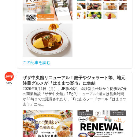
この記事を読む
ザザ中央館リニューアル！餃子やジェラート等、地元
注目グルメが『はままつ楽市』に集結
favy
2026年6月1日（月）、JR浜松駅、遠鉄新浜松駅から徒歩約7分
の商業施設『ザザ中央館』1Fがリニューアル! 週末は営業時間
が23時までに延長されたり、1Fにあるフードホール「はままつ
楽市」にモ...