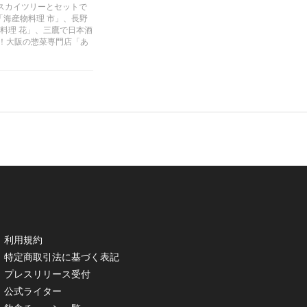
b」、スカイツリーとセットで
「海産物料理 市」、長野
本料理 花」、三鷹で日本酒
！大阪の惣菜専門店「あ
利用規約
特定商取引法に基づく表記
プレスリリース受付
公式ライター