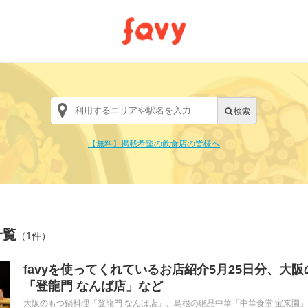
【無料】掲載希望の飲食店の皆様へ
一覧
（1件）
favyを使ってくれているお店紹介5月25日分、大
「登龍門 なんば店」など
大阪のもつ鍋料理「登龍門 なんば店」、島根の絶品中華「中華食堂 宝来園