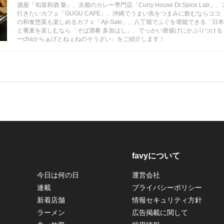
酒屋「旬菜和酒 梟」、京都のカレー専門店「Curry House Dr.Spice La
行きたいカフェ「GUGU CAFE」、沖縄でうまい魚をつまみに飲むならココ
の和食惣菜も楽しめるカフェ「Aji-Saki」、八丁堀でふぐを堪能できる「日
と蕎麦を楽しむなら「そば酒肴 多加はし」、でっかい唐揚げにかぶりつける
ーchaからぁげとねぇねのそうざい」をご紹介します！
favyについて
今日は何の日
運営会社
連載
プライバシーポリシー
新着店舗
情報セキュリティ方針
ラーメン
広告掲載に関して