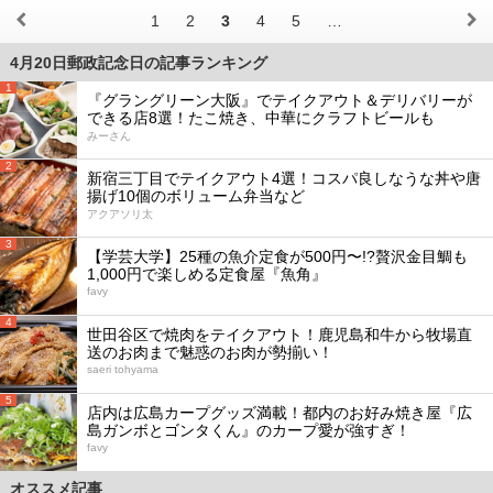
1
2
3
4
5
…
4月20日郵政記念日の記事ランキング
1
『グラングリーン大阪』でテイクアウト＆デリバリーが
できる店8選！たこ焼き、中華にクラフトビールも
みーさん
2
新宿三丁目でテイクアウト4選！コスパ良しなうな丼や唐
揚げ10個のボリューム弁当など
アクアソリ太
3
【学芸大学】25種の魚介定食が500円〜!?贅沢金目鯛も
1,000円で楽しめる定食屋『魚角』
favy
4
世田谷区で焼肉をテイクアウト！鹿児島和牛から牧場直
送のお肉まで魅惑のお肉が勢揃い！
saeri tohyama
5
店内は広島カープグッズ満載！都内のお好み焼き屋『広
島ガンボとゴンタくん』のカープ愛が強すぎ！
favy
オススメ記事