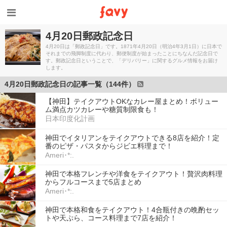
4月20日郵政記念日
4月20日は「郵政記念日」です。1871年4月20日（明治4年3月1日）に日本で
それまでの飛脚制度に代わり、郵便制度が始まったことにちなんだ記念日で
す。郵政記念日ということで、「デリバリー」に関するグルメ情報をお届け
します。
4月20日郵政記念日の記事一覧（144件）
【神田】テイクアウトOKなカレー屋まとめ！ボリュー
ム満点カツカレーや糖質制限食も！
日本印度化計画
神田でイタリアンをテイクアウトできる8店を紹介！定
番のピザ・パスタからジビエ料理まで！
Ameri･*:.
神田で本格フレンチや洋食をテイクアウト！贅沢肉料理
からフルコースまで5店まとめ
Ameri･*:.
神田で本格和食をテイクアウト！4合瓶付きの晩酌セッ
トや天ぷら、コース料理まで7店を紹介！