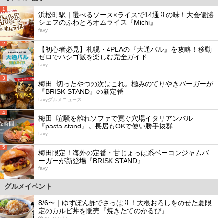
1
浜松町駅｜選べるソース×ライスで14通りの味！大会優勝
シェフのふわとろオムライス『Michi』
favy
2
【初心者必見】札幌・4PLAの『大通バル』を攻略！移動
ゼロでハシゴ飯を楽しむ完全ガイド
favy
3
梅田│切ったやつの次はこれ。極みのてりやきバーガーが
『BRISK STAND』の新定番！
favyグルメニュース
4
梅田│喧騒を離れソファで寛ぐ穴場イタリアンバル
『pasta stand』。長居もOKで使い勝手抜群
favy
5
梅田限定！海外の定番・甘じょっぱ系ベーコンジャムバ
ーガーが新登場『BRISK STAND』
favy
グルメイベント
8/6〜｜ゆずぽん酢でさっぱり！大根おろしをのせた夏限
定のカルビ丼を販売『焼きたてのかるび』