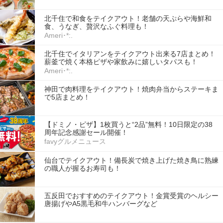
北千住で和食をテイクアウト！老舗の天ぷらや海鮮和
食、うなぎ、贅沢なふぐ料理も！
Ameri･*:.
北千住でイタリアンをテイクアウト出来る7店まとめ！
薪釜で焼く本格ピザや家飲みに嬉しいタパスも！
Ameri･*:.
神田で肉料理をテイクアウト！焼肉弁当からステーキま
で5店まとめ！
【ドミノ・ピザ】1枚買うと“2品”無料！10日限定の38
周年記念感謝セール開催！
favyグルメニュース
仙台でテイクアウト！備長炭で焼き上げた焼き鳥に熟練
の職人が握るお寿司も！
五反田でおすすめのテイクアウト！金賞受賞のヘルシー
唐揚げやA5黒毛和牛ハンバーグなど