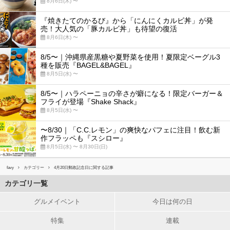
8月6日(木) 〜
『焼きたてのかるび』から「にんにくカルビ丼」が発
売！大人気の「豚カルビ丼」も待望の復活
8月6日(木) 〜
8/5〜｜沖縄県産黒糖や夏野菜を使用！夏限定ベーグル3
種を販売『BAGEL&BAGEL』
8月5日(水) 〜
8/5〜｜ハラペーニョの辛さが癖になる！限定バーガー＆
フライが登場『Shake Shack』
8月5日(水) 〜
〜8/30｜「C.C.レモン」の爽快なパフェに注目！飲む新
作フラッペも『スシロー』
8月5日(水) 〜 8月30日(日)
favy
カテゴリー
4月20日郵政記念日に関する記事
カテゴリ一覧
グルメイベント
今日は何の日
特集
連載