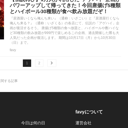
パワーアップして帰ってきた！今回唐揚げ5種類
とハイボール30種類が食べ飲み放題だぞ！
『居酒屋いくなら俺んち来い』（通称：いざこい）と『居酒屋行くなら
俺んち来る？』（通称：いざくる）の各店にて、伝説の「アゲハイ」企
画が復活するそう。 唐揚げ5種類の食べ放題と、ハイボールや酎ハイな
ど30種類の飲み放題が999円で楽しめるこの企画、過去開催した際も大
人気だった企画が復活します。 期間は10月17日（月）から10月30日
（日）まで。
favy
1
2
に関する記事
favyについて
今日は何の日
運営会社