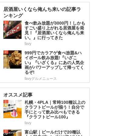
居酒屋いくなら俺んち来いの記事ラ
ンキング
1
食べ飲み放題が3000円！しかも
すごい盛り上がれる居酒屋を発
見！『居酒屋いくなら俺んち来
い。』に行ってきた
favy
2
999円でカラアゲ食べ放題&ハ
イボール飲み放題!『いざこ
い』『いざくる』にあの人気企
画がパワーアップして帰ってく
るぞ!
favyグルメニュース
オススメ記事
1
札幌・4PLA｜常時100種以上の
クラフトビールが揃う！自分で
手にとって飲み比べもできる
『クラフトビール100』
favy
2
富山駅｜ビールだけで20種以