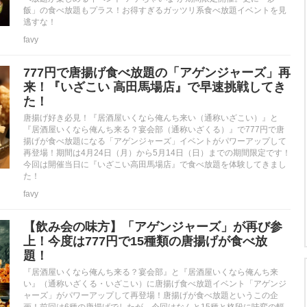
飯」の食べ放題もプラス！お得すぎるガッツリ系食べ放題イベントを見
逃すな！
favy
777円で唐揚げ食べ放題の「アゲンジャーズ」再
来！『いざこい 高田馬場店』で早速挑戦してき
た！
唐揚げ好き必見！『居酒屋いくなら俺んち来い（通称いざこい）』と
『居酒屋いくなら俺んち来る？宴会部（通称いざくる）』で777円で唐
揚げが食べ放題になる「アゲンジャーズ」イベントがパワーアップして
再登場！期間は4月24日（月）から5月14日（日）までの期間限定です！
今回は開催当日に『いざこい高田馬場店』で食べ放題を体験してきまし
た！
favy
【飲み会の味方】「アゲンジャーズ」が再び参
上！今度は777円で15種類の唐揚げが食べ放
題！
『居酒屋いくなら俺んち来る？宴会部』と『居酒屋いくなら俺んち来
い』（通称いざくる・いざこい）に唐揚げ食べ放題イベント「アゲンジ
ャーズ」がパワーアップして再登場！唐揚げが食べ放題というこの企
画！前回は6種の唐揚げでしたが、今回はなんと15種と格段に味変の幅