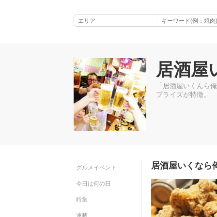
居酒屋
「居酒屋いくんら俺
プライズが特徴。
居酒屋いくなら
グルメイベント
今日は何の日
特集
連載