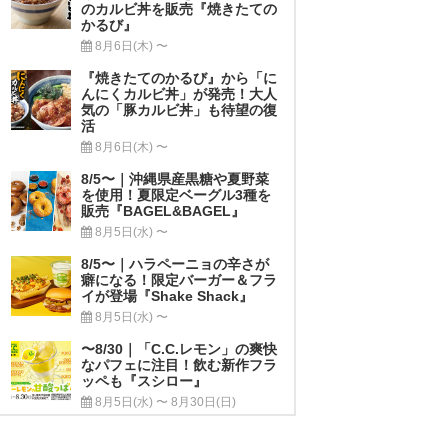
のカルビ丼を販売『焼きたての
かるび』
8月6日(木) 〜
『焼きたてのかるび』から「に
んにくカルビ丼」が発売！大人
気の「豚カルビ丼」も待望の復
活
8月6日(木) 〜
8/5〜｜沖縄県産黒糖や夏野菜
を使用！夏限定ベーグル3種を
販売『BAGEL&BAGEL』
8月5日(水) 〜
8/5〜｜ハラペーニョの辛さが
癖になる！限定バーガー＆フラ
イが登場『Shake Shack』
8月5日(水) 〜
〜8/30｜「C.C.レモン」の爽快
なパフェに注目！飲む新作フラ
ッペも『スシロー』
8月5日(水) 〜 8月30日(日)