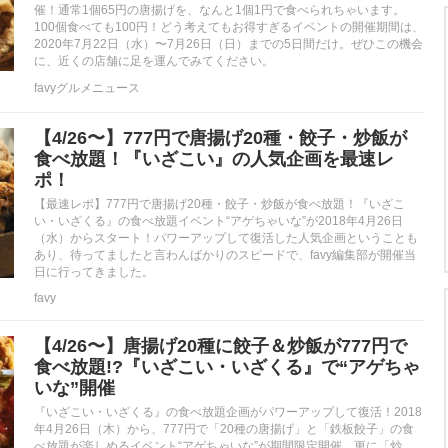
催！通常1個65円の唐揚げを、なんと1個1円で食べられちゃいます。
100個食べても100円！どう考えてもお得すぎるイベントの開催期間は、
2020年7月22日（水）〜7月26日（日）までの5日間だけ。ぜひこの機会
に、近くの店舗に足を運んでみてください。
favyグルメニュース
【4/26〜】777円で唐揚げ20種・餃子・炒飯が
食べ放題！『いざこい』の人気企画を最速レ
ポ！
【最速レポ】777円で唐揚げ20種・餃子・炒飯が食べ放題！『いざこ
い・いざくる』の食べ放題イベント“アゲちゃいな”が2018年4月26日
（水）からスタート！パワーアップして復活した人気企画ということも
あり、待ってましたと言わんばかりのスピードで、favy編集部が開催当
日に行ってきました。
favy
【4/26〜】唐揚げ20種に餃子＆炒飯が777円で
食べ放題!?『いざこい・いざくる』で“アゲちゃ
いな”開催
『いざこい・いざくる』の食べ放題企画がパワーアップして復活！2018
年4月26日（木）から、777円で「20種の唐揚げ」と「鉄板餃子」の食
べ放題が楽しめるイベント“アゲちゃいな”が期間限定開催。更に「炒