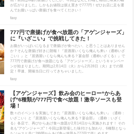
が広がりました。しかもお値段は据え置きで777円！ぜひお店に足を運
んでお腹いっぱい唐揚げを食べてください！
favy
777円で唐揚げが食べ放題の「アゲンジャーズ」
に『いざこい』で挑戦してきた！
お腹がいっぱいになるまで唐揚げが食べたい、と思うことはありません
か？そんな唐揚げ好きに朗報！『居酒屋いくなら俺んち来い（通称いざ
こい）』と『居酒屋いくなら俺んち来る？宴会部（通称いざくる）』で
777円で唐揚げが食べ放題になる「アゲンジャーズ」というキャンペー
ンが始まりました。期間は2月14日（火）から2月28日（火）までの限
定！早速、開催当日に行ってきちゃいました。
favy
【アゲンジャーズ】飲み会のヒーロー“からあ
げ”6種類が777円で食べ放題！激辛ソースも登
場！
数々のイベントを実施してきた『居酒屋いくなら俺んち来い』（通称：
いざこい）と『居酒屋いくなら俺んち来る？宴会部』（通称：いざく
る）各店で、再びからあげ食べ放題が2月14日から実施されます！ その
名も“アゲンジャーズ”！今回は新登場した味付けも加わり、6種類となっ
たソースと共に2時間からあげ食べ放題を777円で楽しめます。