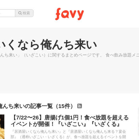
いくなら俺んち来い
んち来い」（いざこい）に関するまとめページです。 食べ飲み放題メ
俺んち来いの記事一覧（15件）
【7/22〜26】唐揚げ1個1円！食べ放題を超える
イベントが開催！『いざこい』『いざくる』
『居酒屋いくなら俺んち来い』と『居酒屋いくなら俺んち来る？宴会
部』（通称いざこい・いざくる）が、食べ放題を超えるイベントを開