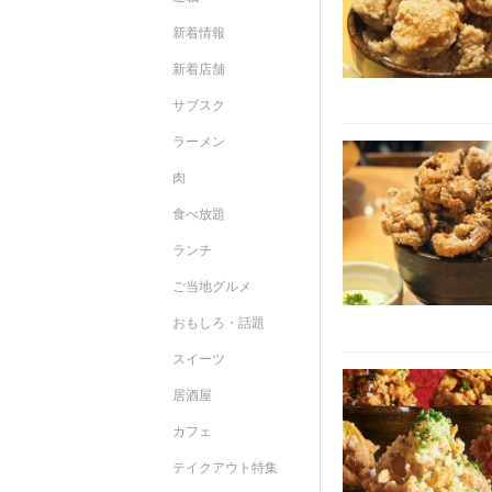
新着情報
新着店舗
サブスク
ラーメン
肉
食べ放題
ランチ
ご当地グルメ
おもしろ・話題
スイーツ
居酒屋
カフェ
テイクアウト特集