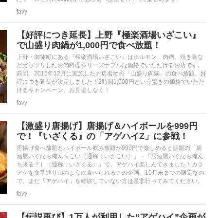
favy
【好評につき延長】上野『極楽酒場いざこい』
で山盛り肉鍋が1,000円で食べ放題！
上野・御徒町にある『極楽酒場いざこい』はホルモン、肉鍋、焼き鳥な
どガッツリしたお肉料理をリーズナブルな価格でいただけるお店です。
前回、2016年12月に実施したお店名物の「山盛り肉鍋」の食べ放題、好
評につき延長が決定しました！2時間1,000円という驚きの価格でいただ
けるキャンペーン、お見逃しなく！
favy
【激盛り唐揚げ】唐揚げ＆ハイボールを999円
で！『いざくる』の「アゲハイZ」に参戦！
唐揚げ食べ放題とハイボール飲み放題が999円で楽しめると話題の「居
酒屋いくなら俺んちこい（通称：いざこい）」・「居酒屋いくなら俺ん
ち来る？）（通称：いざくる）」で、アゲハイ楽しんできました！カラ
アゲを文字通り山のように食べられるこの企画。10月末までの限定なの
で、まだ「アゲハイ」を経験していない方は是非行ってみてください。
favy
【伝説再び】1万人が利用した“アゲハイ”企画が