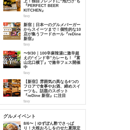
上！独自ブレンドに“泡だけ”も
『PERFECT BEER
KITCHEN』
favy
3
新宿｜日本一のグルメバーガー
からスイーツまで！個性的な10
店が集うフードホール『reDine
新宿』
favy
4
〜9/30｜100辛麻辣湯に激辛超
えの“インド辛”カレーも！『富
山北口横丁』で激辛フェス開催
中
favy
5
【新宿】雰囲気の異なる4つの
フロアで食事やお酒、締めスイ
ーツも。話題のスポット
『reDine 新宿』に注目
favy
グルメイベント
8/6〜｜ゆずぽん酢でさっぱ
り！大根おろしをのせた夏限定