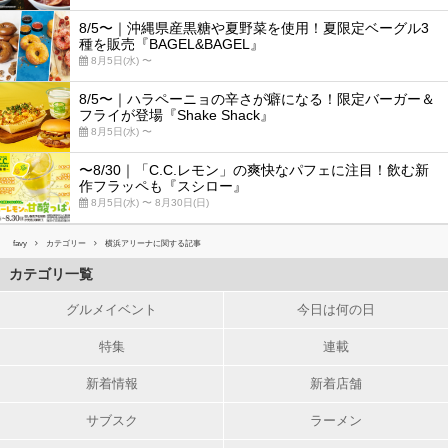
8/5〜｜沖縄県産黒糖や夏野菜を使用！夏限定ベーグル3
種を販売『BAGEL&BAGEL』
8月5日(水) 〜
8/5〜｜ハラペーニョの辛さが癖になる！限定バーガー＆
フライが登場『Shake Shack』
8月5日(水) 〜
〜8/30｜「C.C.レモン」の爽快なパフェに注目！飲む新
作フラッペも『スシロー』
8月5日(水) 〜 8月30日(日)
favy
カテゴリー
横浜アリーナに関する記事
カテゴリ一覧
グルメイベント
今日は何の日
特集
連載
新着情報
新着店舗
サブスク
ラーメン