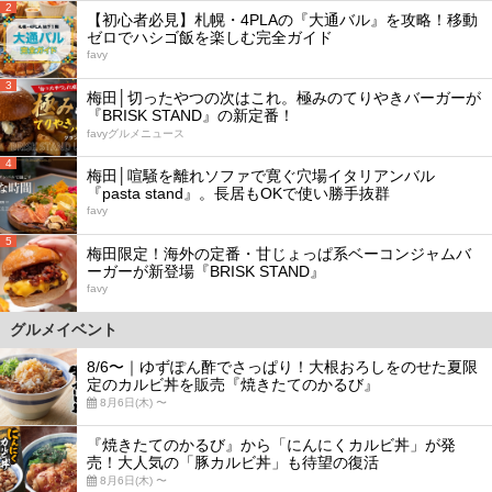
2
【初心者必見】札幌・4PLAの『大通バル』を攻略！移動
ゼロでハシゴ飯を楽しむ完全ガイド
favy
3
梅田│切ったやつの次はこれ。極みのてりやきバーガーが
『BRISK STAND』の新定番！
favyグルメニュース
4
梅田│喧騒を離れソファで寛ぐ穴場イタリアンバル
『pasta stand』。長居もOKで使い勝手抜群
favy
5
梅田限定！海外の定番・甘じょっぱ系ベーコンジャムバ
ーガーが新登場『BRISK STAND』
favy
グルメイベント
8/6〜｜ゆずぽん酢でさっぱり！大根おろしをのせた夏限
定のカルビ丼を販売『焼きたてのかるび』
8月6日(木) 〜
『焼きたてのかるび』から「にんにくカルビ丼」が発
売！大人気の「豚カルビ丼」も待望の復活
8月6日(木) 〜