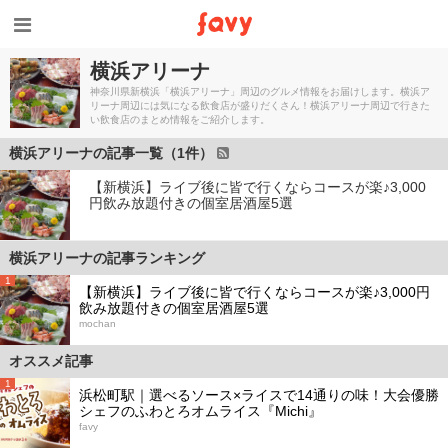
横浜アリーナ
神奈川県新横浜「横浜アリーナ」周辺のグルメ情報をお届けします。横浜ア
リーナ周辺には気になる飲食店が盛りだくさん！横浜アリーナ周辺で行きた
い飲食店のまとめ情報をご紹介します。
横浜アリーナの記事一覧（1件）
【新横浜】ライブ後に皆で行くならコースが楽♪3,000
円飲み放題付きの個室居酒屋5選
横浜アリーナの記事ランキング
1
【新横浜】ライブ後に皆で行くならコースが楽♪3,000円
飲み放題付きの個室居酒屋5選
mochan
オススメ記事
1
浜松町駅｜選べるソース×ライスで14通りの味！大会優勝
シェフのふわとろオムライス『Michi』
favy