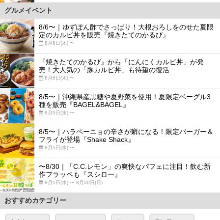
グルメイベント
8/6〜｜ゆずぽん酢でさっぱり！大根おろしをのせた夏限
定のカルビ丼を販売『焼きたてのかるび』
8月6日(木) 〜
『焼きたてのかるび』から「にんにくカルビ丼」が発
売！大人気の「豚カルビ丼」も待望の復活
8月6日(木) 〜
8/5〜｜沖縄県産黒糖や夏野菜を使用！夏限定ベーグル3
種を販売『BAGEL&BAGEL』
8月5日(水) 〜
8/5〜｜ハラペーニョの辛さが癖になる！限定バーガー＆
フライが登場『Shake Shack』
8月5日(水) 〜
〜8/30｜「C.C.レモン」の爽快なパフェに注目！飲む新
作フラッペも『スシロー』
8月5日(水) 〜 8月30日(日)
おすすめカテゴリー