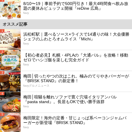
5
8/10〜19｜事前予約で500円引き！最大4時間食べ飲み放
題の夏休みビュッフェ開催『reDine 広島』
favy
オススメ記事
1
浜松町駅｜選べるソース×ライスで14通りの味！大会優勝
シェフのふわとろオムライス『Michi』
favy
2
【初心者必見】札幌・4PLAの『大通バル』を攻略！移動
ゼロでハシゴ飯を楽しむ完全ガイド
favy
3
梅田│切ったやつの次はこれ。極みのてりやきバーガーが
『BRISK STAND』の新定番！
favyグルメニュース
4
梅田│喧騒を離れソファで寛ぐ穴場イタリアンバル
『pasta stand』。長居もOKで使い勝手抜群
favy
5
梅田限定！海外の定番・甘じょっぱ系ベーコンジャムバ
ーガーが新登場『BRISK STAND』
favy