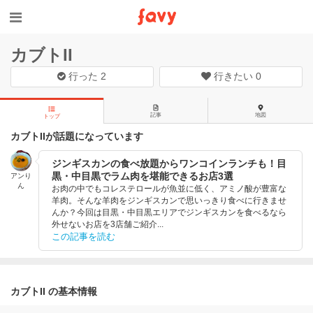
カブトII
行った
2
行きたい
0
記事
地図
トップ
カブトIIが話題になっています
ジンギスカンの食べ放題からワンコインランチも！目
黒・中目黒でラム肉を堪能できるお店3選
アンり
ん
お肉の中でもコレステロールが魚並に低く、アミノ酸が豊富な
羊肉。そんな羊肉をジンギスカンで思いっきり食べに行きませ
んか？今回は目黒・中目黒エリアでジンギスカンを食べるなら
外せないお店を3店舗ご紹介...
この記事を読む
カブトII の基本情報