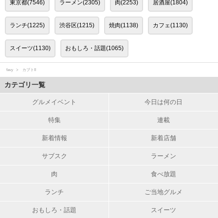
東京都(7546)
ラーメン(2305)
肉(2253)
居酒屋(1804)
ランチ(1225)
渋谷区(1215)
焼肉(1138)
カフェ(1130)
スイーツ(1130)
おもしろ・話題(1065)
favy
カブトII
カテゴリ一覧
グルメイベント
今日は何の日
特集
連載
新着情報
新着店舗
サブスク
ラーメン
肉
食べ放題
ランチ
ご当地グルメ
おもしろ・話題
スイーツ