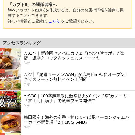
「カブトII」の関係者様へ
favyアカウント(無料)を作成すると、自分のお店の情報を編集し掲
載することができます。
詳しい情報とご登録は
こちら
をご確認ください。
アクセスランキング
1
7/31〜｜新静岡セノバにカフェ『けのひ堂ラボ』が出
店！濃厚クロックムッシュにスイーツも
favy
2
7/27│『尾道ラーメンWAN』が広島HiroPaにオープン！
キッズラーメン無料イベント開催
favy
3
〜9/30｜100辛麻辣湯に激辛超えの“インド辛”カレーも！
『富山北口横丁』で激辛フェス開催中
favy
4
梅田限定！海外の定番・甘じょっぱ系ベーコンジャムバ
ーガーが新登場『BRISK STAND』
favy